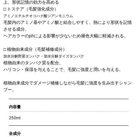
上、形状記憶の効力を高める
□ トステア（毛髪強化成分）
アミノエチルチオコハク酸ジアンモニウム
毛髪内のアミノ基やアミノ酸と結合しやすく、熱により形状を記憶
させる成分。
ヘアカラーのphによる影響が少ないため褪色大幅に軽減される。
□ 植物由来成分（毛髪補修成分）
加水分解野菜タンパク・加水分解ダイズタンパク
植物由来のタンパク質を配合。
ハリコシ・保湿を与えることで、毛髪に強度と潤いを与える。
植物由来成分でダメージ補修しながら毛髪に強度を生み出すシャン
プー。
内容量
250ml
全成分