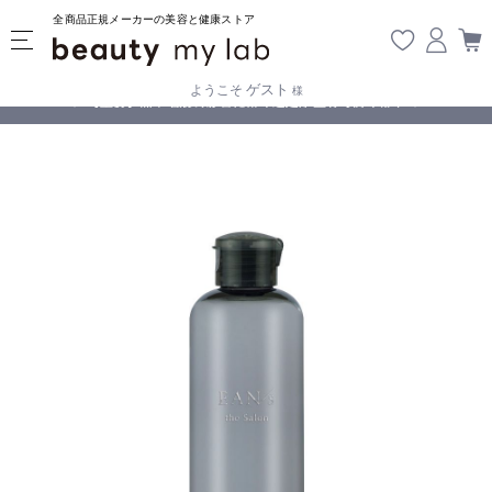
全商品正規メーカーの美容と健康ストア
ゲスト
ようこそ
様
無料
!
【重要】熊本地震の影響により遅延が生じております