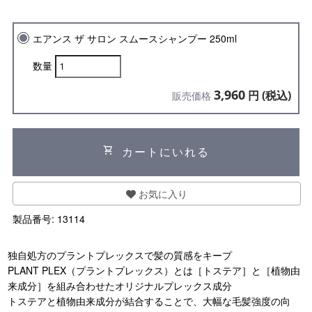
エアンス ザ サロン スムースシャンプー 250ml
数量
3,960
円 (税込)
販売価格
shopping_cart
カートにいれる
お気に入り
製品番号:
13114
独自処方のプラントプレックスで髪の質感をキープ
PLANT PLEX（プラントプレックス）とは［トステア］と［植物由
来成分］を組み合わせたオリジナルプレックス成分
トステアと植物由来成分が結合することで、大幅な毛髪強度の向