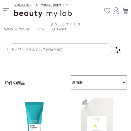
全商品正規メーカーの美容と健康ストア
ゲスト
ようこそ
様
頭皮の乾燥・フケ・かゆみ
10件の商品
乾燥・パサつき
広がり・ゴワつ
ダメージケア
き
頭皮が脂っぽい
フケ・かゆみ
ボリュームアッ
プ