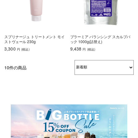
スプリナージュ トリートメント モイ
プラーミア バランシング スカルプパ
ストヴェール 230g
ック 1000g(詰替え)
3,300
9,438
円
(税込
)
円
(税込
)
10件の商品