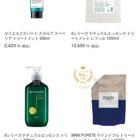
うねり・くせ毛
色持ち
エイジングケア
育毛
セリエエクスパート スカルプ スーペ
dシリーズ ナチュラルエッセンス トリ
リア トリートメント 200ml
ートメント レフィル 1000ml
しっとり
さらさら
ハリコシ
2,420
12,650
円
(税込
)
円
(税込
)
ツヤ
ふんわり
乾燥・パサつき
広がり・ゴワつ
ダメージケア
き
頭皮が脂っぽい
フケ・かゆみ
ボリュームアッ
プ
dシリーズ ナチュラルエッセンス トリ
SINN PURETE マインドフル トリート
うねり・くせ毛
色持ち
エイジングケア
ートメント 290ml
メント スムース レフィル1000g