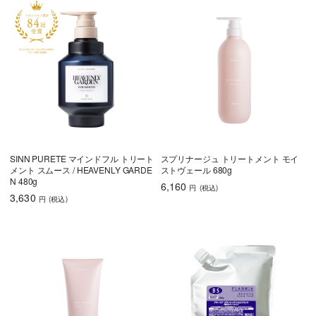
育毛
しっとり
さらさら
ハリコシ
ツヤ
ふんわり
SINN PURETE マインドフル トリート
スプリナージュ トリートメント モイ
メント スムース / HEAVENLY GARDE
ストヴェール 680g
N 480g
6,160
円
(税込
)
3,630
円
(税込
)