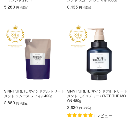
育毛
5,280
6,435
円
(税込
)
円
(税込
)
しっとり
さらさら
ハリコシ
ツヤ
ふんわり
SINN PURETE マインドフル トリート
SINN PURETE マインドフル トリート
乾燥・パサつき
広がり・ゴワつ
ダメージケア
メント スムース レフィル400g
メント モイスチャー / OVER THE MO
き
ON 480g
2,880
円
(税込
)
3,630
円
(税込
)
頭皮が脂っぽい
フケ・かゆみ
ボリュームアッ
プ
1レビュー
うねり・くせ毛
色持ち
エイジングケア