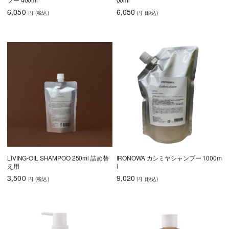
育毛
6,050
6,050
円
(税込
)
円
(税込
)
しっとり
さらさら
ハリコシ
ツヤ
ふんわり
LIVING-OIL SHAMPOO 250ml 詰め替
IRONOWA カシミヤシャンプー 1000m
乾燥・パサつき
広がり・ゴワつ
ダメージケア
え用
l
き
3,500
9,020
円
(税込
)
円
(税込
)
頭皮が脂っぽい
フケ・かゆみ
ボリュームアッ
プ
うねり・くせ毛
色持ち
エイジングケア