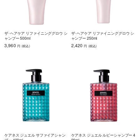
うねり・くせ毛
色持ち
エイジングケア
育毛
ザ･ヘアケア リファイニンググロウ シ
ザ･ヘアケア リファイニンググロウ シ
ャンプー 500ml
ャンプー 250ml
しっとり
さらさら
ハリコシ
3,960
2,420
円
(税込
)
円
(税込
)
ツヤ
ふんわり
乾燥・パサつき
広がり・ゴワつ
ダメージケア
き
頭皮が脂っぽい
フケ・かゆみ
ボリュームアッ
プ
ケアネス ジュエル サファイアシャン
ケアネス ジュエル ルビーシャンプー 4
うねり・くせ毛
色持ち
エイジングケア
プー 400ml
00ml