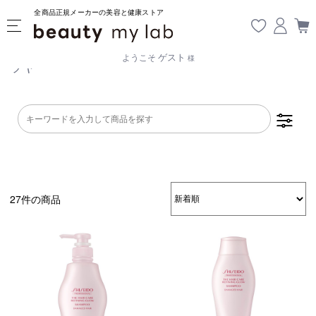
全商品正規メーカーの美容と健康ストア
ゲスト
ようこそ
様
ツヤ
27件の商品
乾燥・パサつき
広がり・ゴワつ
ダメージケア
き
頭皮が脂っぽい
フケ・かゆみ
ボリュームアッ
プ