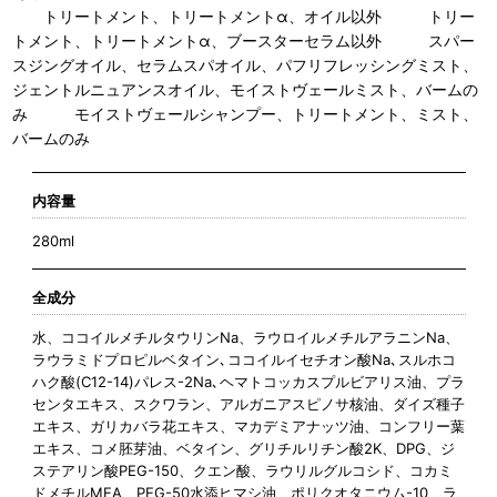
トリートメント、トリートメントα、オイル以外 トリー
トメント、トリートメントα、ブースターセラム以外 スパー
スジングオイル、セラムスパオイル、パフリフレッシングミスト、
ジェントルニュアンスオイル、モイストヴェールミスト、バームの
み モイストヴェールシャンプー、トリートメント、ミスト、
バームのみ
内容量
280ml
全成分
水、ココイルメチルタウリンNa、ラウロイルメチルアラニンNa、
ラウラミドプロピルベタイン､ココイルイセチオン酸Na､スルホコ
ハク酸(C12-14)パレス-2Na､ヘマトコッカスプルビアリス油、プラ
センタエキス、スクワラン、アルガニアスピノサ核油、ダイズ種子
エキス、ガリカバラ花エキス、マカデミアナッツ油、コンフリー葉
エキス、コメ胚芽油、ベタイン、グリチルリチン酸2K、DPG、ジ
ステアリン酸PEG-150、クエン酸、ラウリルグルコシド、コカミ
ドメチルMEA、PEG-50水添ヒマシ油、ポリクオタニウム-10、ラ