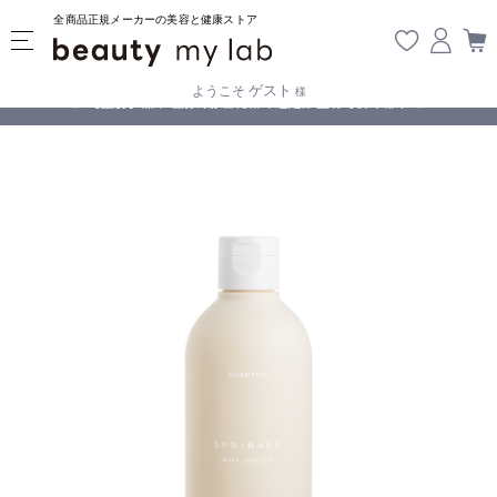
全商品正規メーカーの美容と健康ストア
ゲスト
ようこそ
様
無料
!
【重要】熊本地震の影響により遅延が生じております