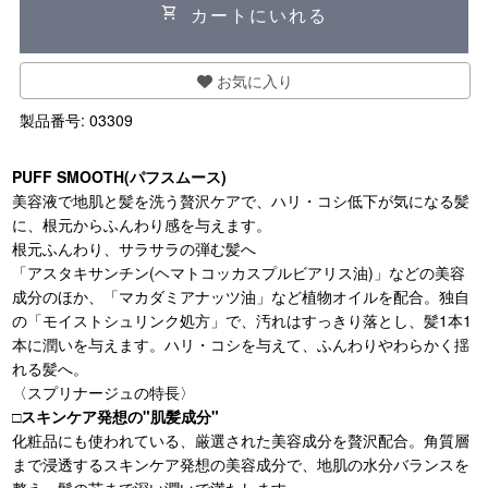
shopping_cart
カートにいれる
お気に入り
製品番号:
03309
PUFF SMOOTH(パフスムース)
美容液で地肌と髪を洗う贅沢ケアで、ハリ・コシ低下が気になる髪
に、根元からふんわり感を与えます。
根元ふんわり、サラサラの弾む髪へ
「アスタキサンチン(ヘマトコッカスプルビアリス油)」などの美容
成分のほか、「マカダミアナッツ油」など植物オイルを配合。独自
の「モイストシュリンク処方」で、汚れはすっきり落とし、髪1本1
本に潤いを与えます。ハリ・コシを与えて、ふんわりやわらかく揺
れる髪へ。
〈スプリナージュの特長〉
□スキンケア発想の"肌髪成分"
化粧品にも使われている、厳選された美容成分を贅沢配合。角質層
まで浸透するスキンケア発想の美容成分で、地肌の水分バランスを