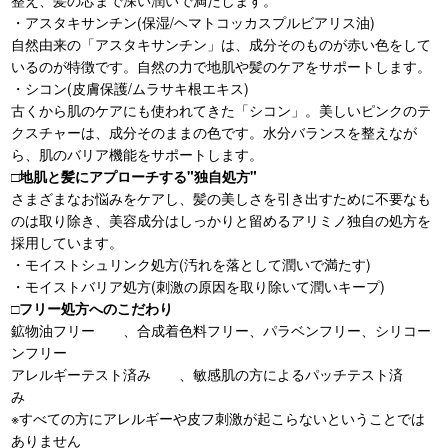
整え、髪の芯まで深い潤いで満たします。
・アスタキサンチン(保湿/ヘマトコッカスプルビアリス油)
自然由来の「アスタキサンチン」は、成分そのものが赤い色をして
いるのが特徴です。自然の力で地肌や髪のケアをサポートします。
・シコン(皮膚保護/ムラサキ根エキス)
古くから肌のケアにも使われてきた「シコン」。美しいピンクのテ
クスチャーは、成分そのままの色です。水分バランスを整えなが
ら、肌のバリア機能をサポートします。
□地肌と髪にアプローチする"独自処方"
さまざまなお悩みをケアし、髪の美しさを引き出すために不要なも
のは取り除き、美容成分はしっかりと留めるアリミノ独自の処方を
採用しています。
・モイストシュリンク処方(汚れを落として潤いで満たす)
・モイストバリア処方(刺激の原因を取り除いて潤いキープ)
□フリー処方へのこだわり
鉱物油フリー 、合成着色料フリー、パラベンフリー、シリコー
ンフリー
アレルギーテスト済み 、敏感肌の方によるパッチテスト済
み
※すべての方にアレルギーや皮フ刺激が起こらないということでは
ありません