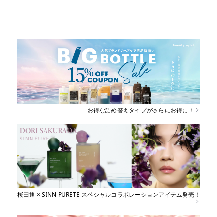
育毛
しっとり
さらさら
ハリコシ
ツヤ
ふんわり
お得な詰め替えタイプがさらにお得に！
桜田通 × SINN PURETE スペシャルコラボレーションアイテム発売！