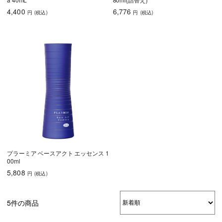
育毛
4,400
6,776
円
(税込
)
円
(税込
)
しっとり
さらさら
ハリコシ
ツヤ
ふんわり
プラーミア ベースアクト エッセンス 1
乾燥・パサつき
広がり・ゴワつ
ダメージケア
00ml
き
5,808
円
(税込
)
頭皮が脂っぽい
フケ・かゆみ
ボリュームアッ
プ
5件の商品
うねり・くせ毛
色持ち
エイジングケア