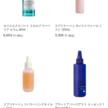
うねり・くせ毛
色持ち
エイジングケア
育毛
セリエエクスパート スカルプ スーペ
スプリナージュ モイストヴェール ミ
リア セラム 90ml
スト 120mL
しっとり
さらさら
ハリコシ
6,600
3,300
円
(税込
)
円
(税込
)
ツヤ
ふんわり
乾燥・パサつき
広がり・ゴワつ
ダメージケア
き
頭皮が脂っぽい
フケ・かゆみ
ボリュームアッ
プ
スプリナージュ スパスージングオイル
プラーミア ベースアクト エッセンス 1
うねり・くせ毛
色持ち
エイジングケア
a 40mL
80ml(詰替え)