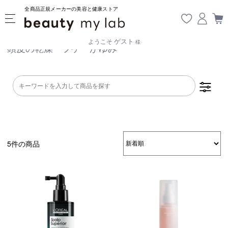
全商品正規メーカーの美容と健康ストア
ゲスト
ようこそ
様
頭皮の乾燥・フケ・かゆみ
5件の商品
乾燥・パサつき
広がり・ゴワつ
ダメージケア
き
頭皮が脂っぽい
フケ・かゆみ
ボリュームアッ
プ