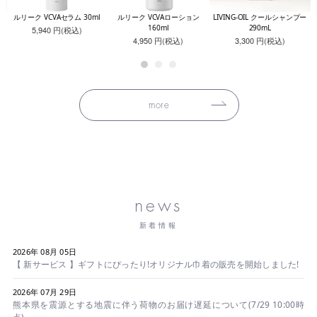
レッ
ルリーク VCVAセラム 30ml
ルリーク VCVAローション
LIVING-OIL クールシャンプー
160ml
290mL
5,940 円(税込)
4,950 円(税込)
3,300 円(税込)
more
news
新着情報
2026年 08月 05日
【 新サービス 】ギフトにぴったり!オリジナル巾着の販売を開始しました!
2026年 07月 29日
熊本県を震源とする地震に伴う荷物のお届け遅延について(7/29 10:00時