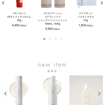
スキンポット
クリアポット
エスタブリッシュ
UVモイストデイセラム
バイオミネラル
コアプレックス
40g
55g
シャンプー+トリートメント
400mL／400g
4,400
1,859
円(税込)
円(税込)
9,900
円(税込)
new item
新商品