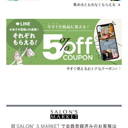
集めるともれなくもらえる
chevron_right
今すぐ使えるおトクなクーポン♪