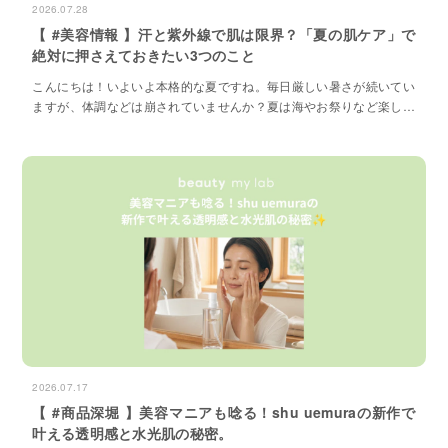
2026.07.28
【 #美容情報 】汗と紫外線で肌は限界？「夏の肌ケア」で
絶対に押さえておきたい3つのこと
こんにちは！いよいよ本格的な夏ですね。毎日厳しい暑さが続いてい
ますが、体調などは崩されていませんか？夏は海やお祭りなど楽しい
イベントが盛りだくさんですが、私たちの「肌」にとっては、1年の
中で最も肌が過酷な環境に晒される季節と言っても過言ではありませ
ん。
2026.07.17
【 #商品深堀 】美容マニアも唸る！shu uemuraの新作で
叶える透明感と水光肌の秘密。