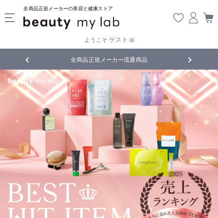
全商品正規メーカーの美容と健康ストア
ゲスト
ようこそ
様
品
5,500円(税込)以上ご購入で
送料無料
!
【重要】熊