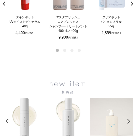
スキンポット
クリアポット
エスタブリッシュ
UVモイストデイセラム
バイオミネラル
コアプレックス
40g
55g
シャンプー+トリートメント
400mL／400g
4,400
1,859
円(税込)
円(税込)
9,900
円(税込)
new item
新商品