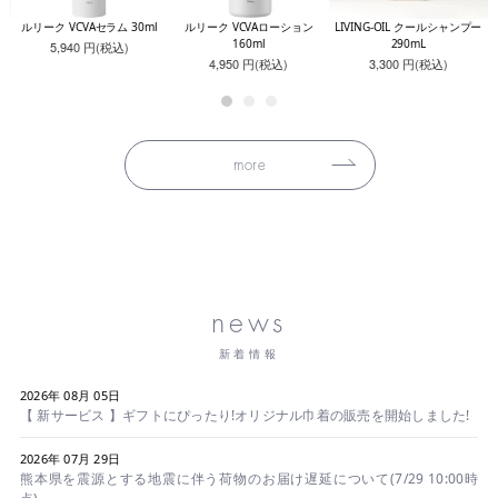
レッ
ルリーク VCVAセラム 30ml
ルリーク VCVAローション
LIVING-OIL クールシャンプー
160ml
290mL
5,940 円(税込)
4,950 円(税込)
3,300 円(税込)
more
news
新着情報
2026年 08月 05日
【 新サービス 】ギフトにぴったり!オリジナル巾着の販売を開始しました!
2026年 07月 29日
熊本県を震源とする地震に伴う荷物のお届け遅延について(7/29 10:00時