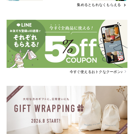
集めるともれなくもらえる
chevron_right
今すぐ使えるおトクなクーポン♪