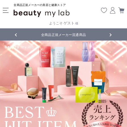
全商品正規メーカーの美容と健康ストア
ゲスト
ようこそ
様
カー流通商品
5,500円(税込)以上ご購入で
送料無料
!