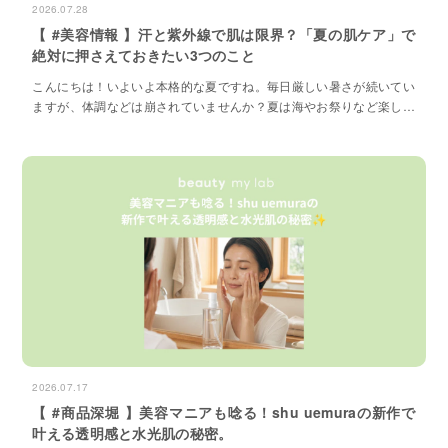
2026.07.28
【 #美容情報 】汗と紫外線で肌は限界？「夏の肌ケア」で
絶対に押さえておきたい3つのこと
こんにちは！いよいよ本格的な夏ですね。毎日厳しい暑さが続いてい
ますが、体調などは崩されていませんか？夏は海やお祭りなど楽しい
イベントが盛りだくさんですが、私たちの「肌」にとっては、1年の
中で最も肌が過酷な環境に晒される季節と言っても過言ではありませ
ん。
2026.07.17
【 #商品深堀 】美容マニアも唸る！shu uemuraの新作で
叶える透明感と水光肌の秘密。