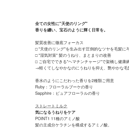
全ての女性に"天使のリング"
香りを纏い、宝石のように輝く日常を。
髪質改善に徹底フォーカス
□ "天使のリング"を生み出す圧倒的なツヤを毛髪に
□ "湿気対策" 髪のうねり、まとまりの改善
□ ご自宅でできる"ヘマチンチャージ"で架橋し健康
→軽くてしなやかなのにうねりを抑え、艶やかな毛
香水のようにこだわった香りを2種類ご用意
Ruby：フローラルブーケの香り
Sapphire：ピュアフローラルの香り
ストレートミルク
気になるうねりをケア
POINT1 11種のアミノ酸
髪の主成分ケラチンを構成するアミノ酸。