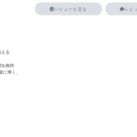
レビューを見る
レビ
与える
網を維持
髪に導く。