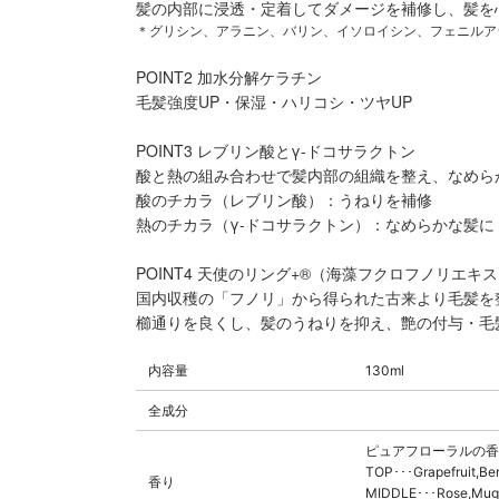
髪の内部に浸透・定着してダメージを補修し、髪を
＊グリシン、アラニン、バリン、イソロイシン、フェニルア
POINT2 加水分解ケラチン
毛髪強度UP・保湿・ハリコシ・ツヤUP
POINT3 レブリン酸とγ-ドコサラクトン
酸と熱の組み合わせで髪内部の組織を整え、なめら
酸のチカラ（レブリン酸）：うねりを補修
熱のチカラ（γ-ドコサラクトン）：なめらかな髪に
POINT4 天使のリング+®（海藻フクロフノリエキ
国内収穫の「フノリ」から得られた古来より毛髪を
櫛通りを良くし、髪のうねりを抑え、艶の付与・毛
内容量
130ml
全成分
ピュアフローラルの香
TOP･･･Grapefruit,Be
香り
MIDDLE･･･Rose,Mugu