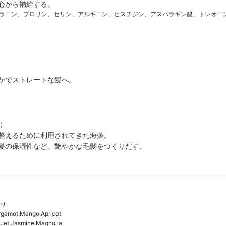
心から補給する。
ラニン、プロリン、セリン、アルギニン、ヒスチジン、アスパラギン酸、トレオニ
かでストレートな髪へ。
ス）
整えるために利用されてきた海藻。
髪の保湿性など、艶やかな毛髪をつくりだす。
り
rgamot,Mango,Apricot
et,Jasmine,Magnolia