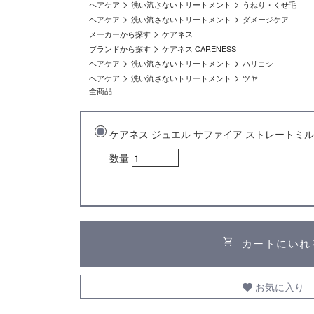
>
>
ヘアケア
洗い流さないトリートメント
うねり・くせ毛
>
>
ヘアケア
洗い流さないトリートメント
ダメージケア
>
メーカーから探す
ケアネス
>
ブランドから探す
ケアネス CARENESS
>
>
ヘアケア
洗い流さないトリートメント
ハリコシ
>
>
ヘアケア
洗い流さないトリートメント
ツヤ
全商品
ケアネス ジュエル サファイア ストレートミルク 
数量
shopping_cart
カートにいれ
お気に入り