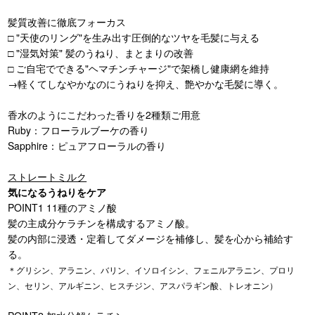
髪質改善に徹底フォーカス
□ "天使のリング"を生み出す圧倒的なツヤを毛髪に与える
□ "湿気対策" 髪のうねり、まとまりの改善
□ ご自宅でできる"ヘマチンチャージ"で架橋し健康網を維持
→軽くてしなやかなのにうねりを抑え、艶やかな毛髪に導く。
香水のようにこだわった香りを2種類ご用意
Ruby：フローラルブーケの香り
Sapphire：ピュアフローラルの香り
ストレートミルク
気になるうねりをケア
POINT1 11種のアミノ酸
髪の主成分ケラチンを構成するアミノ酸。
髪の内部に浸透・定着してダメージを補修し、髪を心から補給す
る。
＊グリシン、アラニン、バリン、イソロイシン、フェニルアラニン、プロリ
ン、セリン、アルギニン、ヒスチジン、アスパラギン酸、トレオニン）