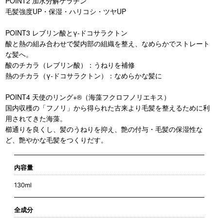
POINT2 加水分解ケラチン
毛髪強度UP・保湿・ハリコシ・ツヤUP
POINT3 レブリン酸とγ-ドコサラクトン
酸と熱の組み合わせで髪内部の組織を整え、なめらかでストレート
な髪へ。
酸のチカラ（レブリン酸）：うねりを補修
熱のチカラ（γ-ドコサラクトン）：なめらかな髪に
POINT4 天使のリング+®（海藻フクロフノリエキス）
国内収穫の「フノリ」から得られた古来より毛髪を整えるために利
用されてきた海藻。
櫛通りを良くし、髪のうねりを抑え、艶の付与・毛髪の保湿性な
ど、艶やかな毛髪をつくりだす。
内容量
130ml
全成分