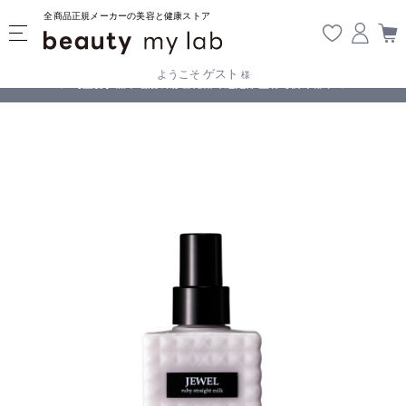
全商品正規メーカーの美容と健康ストア
ゲスト
ようこそ
様
無料
!
【重要】熊本地震の影響により遅延が生じております