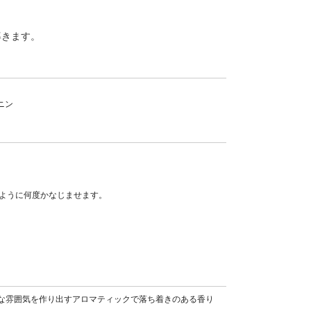
導きます。
ニン
るように何度かなじませます。
な雰囲気を作り出すアロマティックで落ち着きのある香り