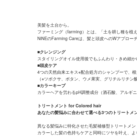
美髪を土台から。
ファーミング（farming）とは、「土を耕し種を
NiNEのFarming Careは、髪と頭皮へのWア
■クレンジング
スタイリングオイル使用後でもふんわり・きめ細か
■頭皮ケア
4つの天然由来エキス※配合処方のシャンプーで、
（※ツボクサ、ボタン、ウメ果実、グリチルリチン
■カラーキープ
カラーヘアを労わるpH調整成分（酒石酸、アルギ
トリートメント for Colored hair
あなたの髪悩みに合わせて選べる3つのトリートメ
異なる髪悩みに特化させた毛髪補修型トリートメン
カラーした髪の色持ちケアと同時にツヤを叶え、よ