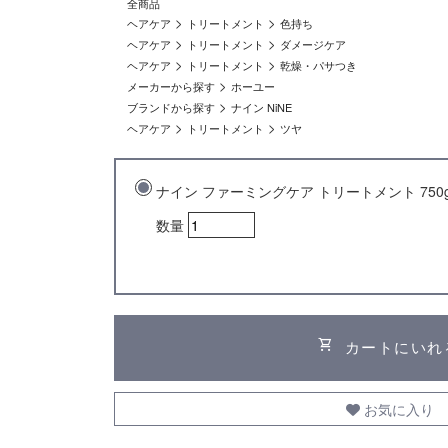
全商品
>
>
ヘアケア
トリートメント
色持ち
>
>
ヘアケア
トリートメント
ダメージケア
>
>
ヘアケア
トリートメント
乾燥・パサつき
>
メーカーから探す
ホーユー
>
ブランドから探す
ナイン NiNE
>
>
ヘアケア
トリートメント
ツヤ
ナイン ファーミングケア トリートメント 750
数量
shopping_cart
カートにいれ
お気に入り