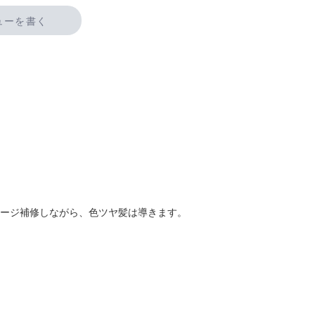
ューを書く
メージ補修しながら、色ツヤ髪は導きます。