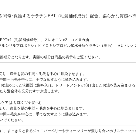
を補修･保護するケラチンPPT（毛髪補修成分）配合。柔らかな質感へ
PPT※1（毛髪補修成分）、スレオニン※2、コメヌカ油
メチルシリルプロポキシ）ヒドロキシプロピル加水分解ケラチン（羊毛） ※2 トレオ
部成分となります。実際の成分は商品の表示をご覧ください。
を切り、適量を髪の中間～毛先を中心に馴染ませます。
る中間～毛先を中心に、手でなめすように揉み込みます。
後、お湯のはった洗面器に髪を入れ、トリートメントが溶け出したお湯を染み込ませ
きたら髪全体を充分にすすぎ流します。
ケア(より輝くツヤ髪へ)]
を切り、適量を髪の中間～毛先を中心に馴染ませます。
る中間～毛先を中心に、手でなめすように揉み込みます。
すいでください。
に、すっきりと香るジュニパーベリーやティーツリーが混じり合いホリスティック