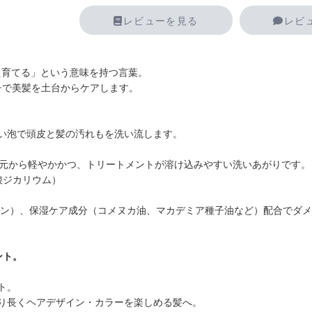
レビューを見る
レビ
植え育てる」という意味を持つ言葉。
プローチで美髪を土台からケアします。
い泡で頭皮と髪の汚れもを洗い流します。
根元から軽やかかつ、トリートメントが溶け込みやすい洗いあがりです。
酸ジカリウム）
ニン）、保湿ケア成分（コメヌカ油、マカデミア種子油など）配合でダ
ント。
ト。
り長くヘアデザイン・カラーを楽しめる髪へ。