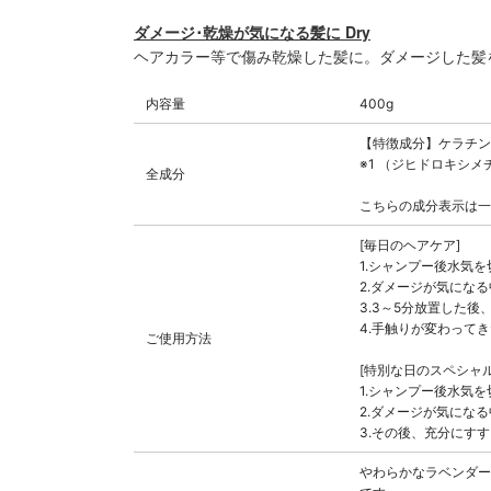
ダメージ･乾燥が気になる髪に Dry
ヘアカラー等で傷み乾燥した髪に。ダメージした髪
内容量
400g
【特徴成分】ケラチン
※1 （ジヒドロキシ
全成分
こちらの成分表示は一
[毎日のヘアケア]
1.シャンプー後水気
2.ダメージが気にな
3.3～5分放置した
4.手触りが変わって
ご使用方法
[特別な日のスペシャル
1.シャンプー後水気
2.ダメージが気にな
3.その後、充分にす
やわらかなラベンダー