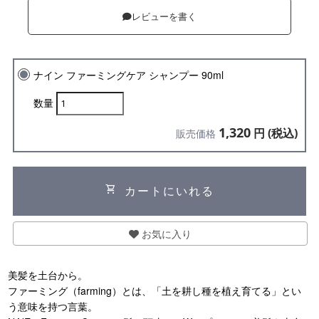
レビューを書く
ナイン ファーミングケア シャンプー 90ml
数量
1,320
円 (税込)
販売価格
shopping_cart
カートにいれる
お気に入り
美髪を土台から。
ファーミング（farming）とは、「土を耕し種を植え育てる」とい
う意味を持つ言葉。