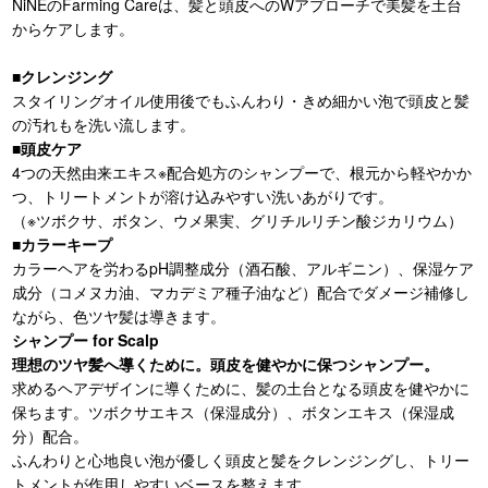
NiNEのFarming Careは、髪と頭皮へのWアプローチで美髪を土台
からケアします。
■クレンジング
スタイリングオイル使用後でもふんわり・きめ細かい泡で頭皮と髪
の汚れもを洗い流します。
■頭皮ケア
4つの天然由来エキス※配合処方のシャンプーで、根元から軽やかか
つ、トリートメントが溶け込みやすい洗いあがりです。
（※ツボクサ、ボタン、ウメ果実、グリチルリチン酸ジカリウム）
■カラーキープ
カラーヘアを労わるpH調整成分（酒石酸、アルギニン）、保湿ケア
成分（コメヌカ油、マカデミア種子油など）配合でダメージ補修し
ながら、色ツヤ髪は導きます。
シャンプー for Scalp
理想のツヤ髪へ導くために。頭皮を健やかに保つシャンプー。
求めるヘアデザインに導くために、髪の土台となる頭皮を健やかに
保ちます。ツボクサエキス（保湿成分）、ボタンエキス（保湿成
分）配合。
ふんわりと心地良い泡が優しく頭皮と髪をクレンジングし、トリー
トメントが作用しやすいベースを整えます。