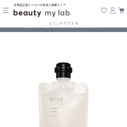
全商品正規メーカーの美容と健康ストア
ゲスト
ようこそ
様
無料
!
【重要】熊本地震の影響により遅延が生じております