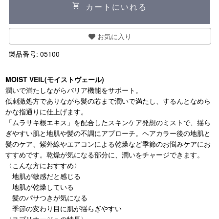
shopping_cart
カートにいれる
お気に入り
製品番号:
05100
MOIST VEIL(モイストヴェール)
潤いで満たしながらバリア機能をサポート。
低刺激処方でありながら髪の芯まで潤いで満たし、するんとなめら
かな指通りに仕上げます。
「ムラサキ根エキス」を配合したスキンケア発想のミストで、揺ら
ぎやすい肌と地肌や髪の不調にアプローチ。ヘアカラー後の地肌と
髪のケア、紫外線やエアコンによる乾燥など季節のお悩みケアにお
すすめです。乾燥が気になる部分に、潤いをチャージできます。
〈こんな方におすすめ〉
地肌が敏感だと感じる
地肌が乾燥している
髪のパサつきが気になる
季節の変わり目に肌が揺らぎやすい