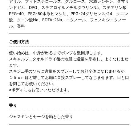
アリル、フィトステロールズ、グルコース、水添レシチン、タマリ
ンドガム、DPG、ステアロイルメチルタウリンNa、ステアリン酸
PEG-40、PEG-50水添ヒマシ油、PPG-24グリセレス-24、クエン
酸、クエン酸Na、EDTA-2Na、エタノール、フェノキシエタノー
ル、香料
ご使用方法
使い始めは、中身が出るまでポンプを数回押します。
スキャルプ…タオルドライ後の地肌に適量を塗布し、よくなじませ
ます。
スキン…手のひらに適量をスプレーしてお顔全体になじませるか、
１５ｃｍほど離してお顔に直接スプレーしてなじませます。目と口
を閉じてお使いください。
※ボディにもお使いいただけます。
香り
ジャスミンとセージを軸とした香り