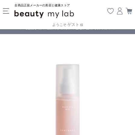
全商品正規メーカーの美容と健康ストア
ゲスト
ようこそ
様
無料
!
【重要】熊本地震の影響により遅延が生じております