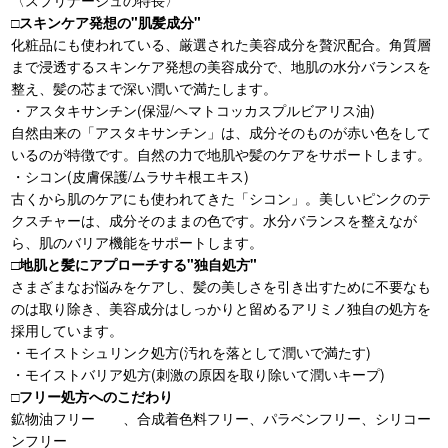
〈スプリナージュの特長〉
□スキンケア発想の"肌髪成分"
化粧品にも使われている、厳選された美容成分を贅沢配合。角質層
まで浸透するスキンケア発想の美容成分で、地肌の水分バランスを
整え、髪の芯まで深い潤いで満たします。
・アスタキサンチン(保湿/ヘマトコッカスプルビアリス油)
自然由来の「アスタキサンチン」は、成分そのものが赤い色をして
いるのが特徴です。自然の力で地肌や髪のケアをサポートします。
・シコン(皮膚保護/ムラサキ根エキス)
古くから肌のケアにも使われてきた「シコン」。美しいピンクのテ
クスチャーは、成分そのままの色です。水分バランスを整えなが
ら、肌のバリア機能をサポートします。
□地肌と髪にアプローチする"独自処方"
さまざまなお悩みをケアし、髪の美しさを引き出すために不要なも
のは取り除き、美容成分はしっかりと留めるアリミノ独自の処方を
採用しています。
・モイストシュリンク処方(汚れを落として潤いで満たす)
・モイストバリア処方(刺激の原因を取り除いて潤いキープ)
□フリー処方へのこだわり
鉱物油フリー 、合成着色料フリー、パラベンフリー、シリコー
ンフリー