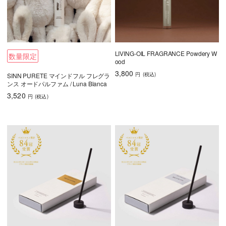
LIVING-OIL FRAGRANCE Powdery W
数量限定
ood
3,800
円
(税込
)
SINN PURETE マインドフル フレグラ
ンス オードパルファム / Luna Blanca
3,520
円
(税込
)