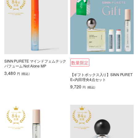
SINN PURETE マインドフェムテック
数量限定
パフューム Not Alone MP
3,480
円
(税込
)
【ギフトボックス入り】SINN PURET
E×内田理央4点セット
9,720
円
(税込
)