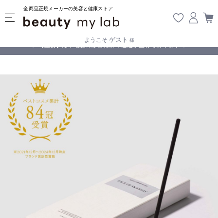
全商品正規メーカーの美容と健康ストア
ゲスト
ようこそ
様
無料
!
【重要】熊本地震の影響により遅延が生じております