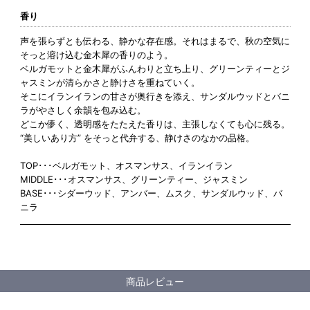
香り
声を張らずとも伝わる、静かな存在感。それはまるで、秋の空気に
そっと溶け込む金木犀の香りのよう。
ベルガモットと金木犀がふんわりと立ち上り、グリーンティーとジ
ャスミンが清らかさと静けさを重ねていく。
そこにイランイランの甘さが奥行きを添え、サンダルウッドとバニ
ラがやさしく余韻を包み込む。
どこか儚く、透明感をたたえた香りは、主張しなくても心に残る。
“美しいあり方” をそっと代弁する、静けさのなかの品格。
TOP･･･ベルガモット、オスマンサス、イランイラン
MIDDLE･･･オスマンサス、グリーンティー、ジャスミン
BASE･･･シダーウッド、アンバー、ムスク、サンダルウッド、バ
ニラ
商品レビュー