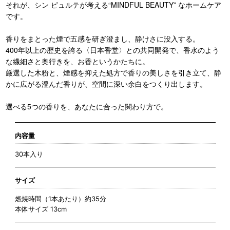
それが、シン ピュルテが考える“MINDFUL BEAUTY” なホームケア
です。
香りをまとった煙で五感を研ぎ澄まし、静けさに没入する。
400年以上の歴史を誇る〈日本香堂〉との共同開発で、香水のよう
な繊細さと奥行きを、お香というかたちに。
厳選した木粉と、煙感を抑えた処方で香りの美しさを引き立て、静
かに広がる澄んだ香りが、空間に深い余白をつくり出します。
選べる5つの香りを、あなたに合った関わり方で。
内容量
30本入り
サイズ
燃焼時間（1本あたり）約35分
本体サイズ 13cm