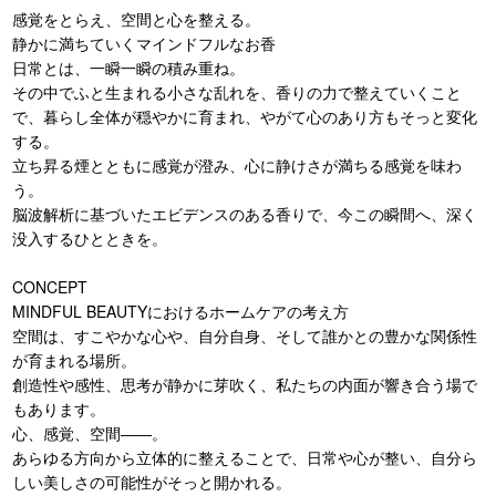
感覚をとらえ、空間と心を整える。
静かに満ちていくマインドフルなお香
日常とは、一瞬一瞬の積み重ね。
その中でふと生まれる小さな乱れを、香りの力で整えていくこと
で、暮らし全体が穏やかに育まれ、やがて心のあり方もそっと変化
する。
立ち昇る煙とともに感覚が澄み、心に静けさが満ちる感覚を味わ
う。
脳波解析に基づいたエビデンスのある香りで、今この瞬間へ、深く
没入するひとときを。
CONCEPT
MINDFUL BEAUTYにおけるホームケアの考え方
空間は、すこやかな心や、自分自身、そして誰かとの豊かな関係性
が育まれる場所。
創造性や感性、思考が静かに芽吹く、私たちの内面が響き合う場で
もあります。
心、感覚、空間――。
あらゆる方向から立体的に整えることで、日常や心が整い、自分ら
しい美しさの可能性がそっと開かれる。