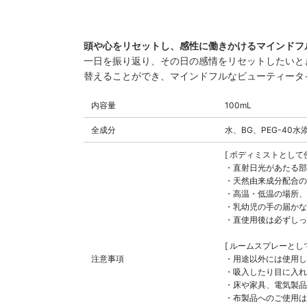
頭や心をリセットし、感性に働きかけるマインドフ
一日を振り返り、その日の感情をリセットしたいと
替えることができ、マインドフルなビューティータ
内容量
100mL
全成分
水、BG、PEG-4
[ ボディミストとして
・直射日光があたる部
・天然由来成分配合の
・高温・低温の場所、
・乳幼児の手の届かな
・直使用後は必ずしっ
[ ルームスプレーとし
注意事項
・用途以外には使用し
・吸入したり目に入れ
・床や家具、電気製品
・布製品へのご使用は