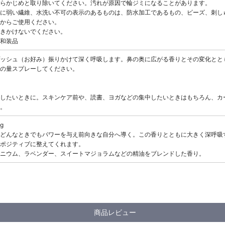
らかじめと取り除いてください。汚れが原因で輪ジミになることがあります。
に弱い繊維、水洗い不可の表示のあるものは、防水加工であるもの、ビーズ、刺し
からご使用ください。
きかけないでください。
和装品
ッシュ（お好み）振りかけて深く呼吸します。鼻の奥に広がる香りとその変化とと
の量スプレーしてください。
したいときに。スキンケア前や、読書、ヨガなどの集中したいときはもちろん、カ
。
ng
どんなときでもパワーを与え前向きな自分へ導く。この香りとともに大きく深呼吸
ポジティブに整えてくれます。
ニウム、ラベンダー、スイートマジョラムなどの精油をブレンドした香り。
商品レビュー