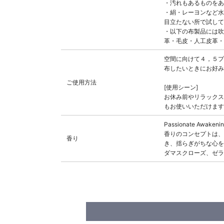
・汚れもあるものをあ
・絹・レーヨンなど水
目立たない所で試して
・以下の布製品には吹
革・毛皮・人工皮革・
空間に向けて４，５プ
布したいときにお好み
ご使用方法
[使用シーン]
お休み前やリラックス
もお使いいただけます
Passionate Awakeni
香りのコンセプトは、
香り
き、揺らぎがちな心を
ダマスクローズ、ゼラ