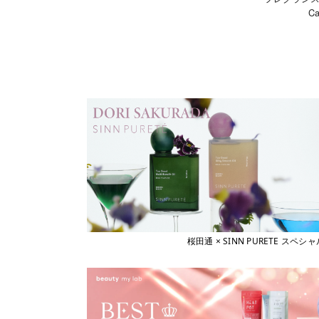
Ca
桜田通 × SINN PURETE 