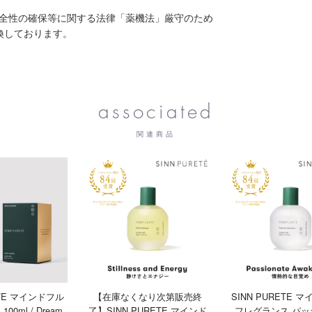
安全性の確保等に関する法律「薬機法」厳守のため
換しております。
associated
関連商品
ETE マインドフル
【在庫なくなり次第販売終
SINN PURETE 
0ml / Dream
了】SINN PURETE マインド
フレグランス パッ