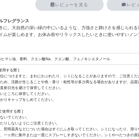
レビューを見る
レビ
ルフレグランス
きに。大自然の深い緑の中にいるような、力強さと静けさを感じられる
イムが楽しめます。お休み前やリラックスしたいときに使いやすいノン
0水添ヒマシ油、香料、クエン酸Na、クエン酸、フェノキシエタノール
使用する際 ]
位につけますと、まれにかぶれたり、シミになることがありますので、ご注意くだ
ため、沈殿が生じることや色・香り・粘性等が多少異なる場合がありますが、品質
直射日光を避けて保管してください。
いところに保管してください。
かりキャップをしめてください。
て使用する際 ]
ないでください。
たりしないようにご注意ください。
、照明器具などについた場合はすぐにふき取ってください。シミになったり、滑り
、一ヶ所に集中または一度にスプレーしすぎないでください。シミやべたつきの原