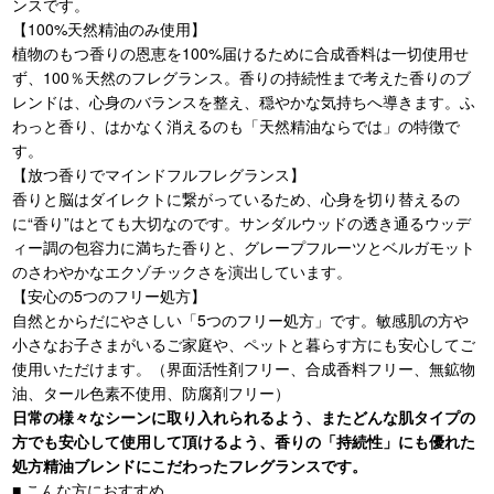
ンスです。
【100%天然精油のみ使用】
植物のもつ香りの恩恵を100%届けるために合成香料は一切使用せ
ず、100％天然のフレグランス。香りの持続性まで考えた香りのブ
レンドは、心身のバランスを整え、穏やかな気持ちへ導きます。ふ
わっと香り、はかなく消えるのも「天然精油ならでは」の特徴で
す。
【放つ香りでマインドフルフレグランス】
香りと脳はダイレクトに繋がっているため、心身を切り替えるの
に“香り”はとても大切なのです。
サンダルウッドの透き通るウッデ
ィー調の包容力に満ちた香りと、グレープフルーツとベルガモット
のさわやかなエクゾチックさを演出しています。
【安心の5つのフリー処方】
自然とからだにやさしい「5つのフリー処方」です。敏感肌の方や
小さなお子さまがいるご家庭や、ペットと暮らす方にも安心してご
使用いただけます。（界面活性剤フリー、合成香料フリー、無鉱物
油、タール色素不使用、防腐剤フリー）
日常の様々なシーンに取り入れられるよう、またどんな肌タイプの
方でも安心して使用して頂けるよう、香りの「持続性」にも優れた
処方精油ブレンドにこだわったフレグランスです。
■ こんな方におすすめ