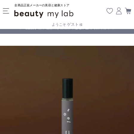
全商品正規メーカーの美容と健康ストア
ゲスト
ようこそ
様
無料
!
【重要】熊本地震の影響により遅延が生じております