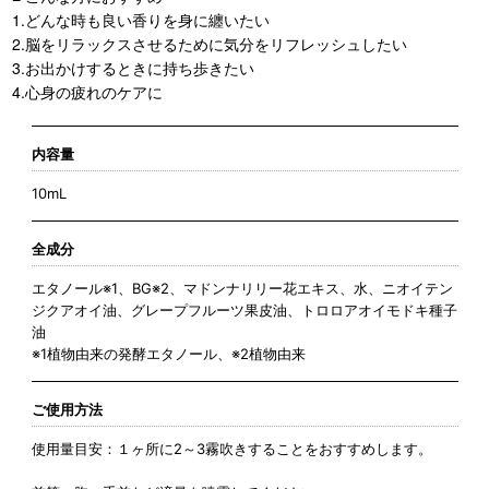
1.どんな時も良い香りを身に纏いたい
2.脳をリラックスさせるために気分をリフレッシュしたい
3.お出かけするときに持ち歩きたい
4.心身の疲れのケアに
内容量
10mL
全成分
エタノール※1、BG※2、マドンナリリー花エキス、水、ニオイテン
ジクアオイ油、グレープフルーツ果皮油、トロロアオイモドキ種子
油
※1植物由来の発酵エタノール、※2植物由来
ご使用方法
使用量目安：１ヶ所に2～3霧吹きすることをおすすめします。