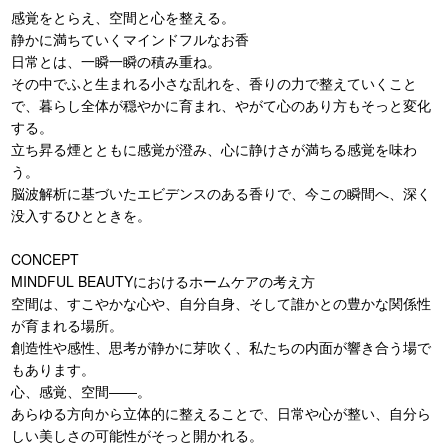
感覚をとらえ、空間と心を整える。
静かに満ちていくマインドフルなお香
日常とは、一瞬一瞬の積み重ね。
その中でふと生まれる小さな乱れを、香りの力で整えていくこと
で、暮らし全体が穏やかに育まれ、やがて心のあり方もそっと変化
する。
立ち昇る煙とともに感覚が澄み、心に静けさが満ちる感覚を味わ
う。
脳波解析に基づいたエビデンスのある香りで、今この瞬間へ、深く
没入するひとときを。
CONCEPT
MINDFUL BEAUTYにおけるホームケアの考え方
空間は、すこやかな心や、自分自身、そして誰かとの豊かな関係性
が育まれる場所。
創造性や感性、思考が静かに芽吹く、私たちの内面が響き合う場で
もあります。
心、感覚、空間――。
あらゆる方向から立体的に整えることで、日常や心が整い、自分ら
しい美しさの可能性がそっと開かれる。