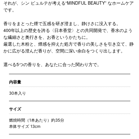
それが、シン ピュルテが考える“MINDFUL BEAUTY” なホームケア
です。
香りをまとった煙で五感を研ぎ澄まし、静けさに没入する。
400年以上の歴史を誇る〈日本香堂〉との共同開発で、香水のよう
な繊細さと奥行きを、お香というかたちに。
厳選した木粉と、煙感を抑えた処方で香りの美しさを引き立て、静
かに広がる澄んだ香りが、空間に深い余白をつくり出します。
選べる5つの香りを、あなたに合った関わり方で。
内容量
30本入り
サイズ
燃焼時間（1本あたり）約35分
本体サイズ 13cm