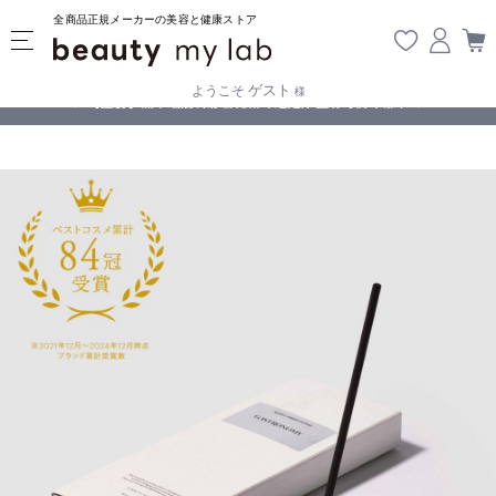
全商品正規メーカーの美容と健康ストア
ゲスト
ようこそ
様
無料
!
【重要】熊本地震の影響により遅延が生じております