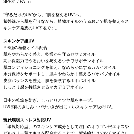
SPF31 / PA+++
“守るだけのUV”から、“肌を整えるUV”へ。
紫外線から肌を守りながら、植物オイルのうるおいで肌を整えるス
キンケア発想のUV下地です。
スキンケア級UV
＊6種の植物オイル配合
肌をやわらかく整え、乾燥から守るセサミオイル
高い保湿力でうるおいを与えるウチワサボテンオイル
肌コンディショニングを整え、なめらかにするカカイオイル
水分保持をサポートし、肌をやわらかく整えるバオバブオイル
皮脂バランスを整え、肌を保護するホホバオイル
しっとり感を持続させるマカデミアオイル
日中の乾燥を防ぎ、しっとりとツヤ肌をキープ。
UV特有のきしみ・パサつきが出にくいスキンケア級のUV。
現代環境ストレス対応UV
「環境対応型」のスキンケア成分として注目のオウゴン根エキスや
ビルベリー葉エキスを配合することで、紫外線だけでなくマイクロ