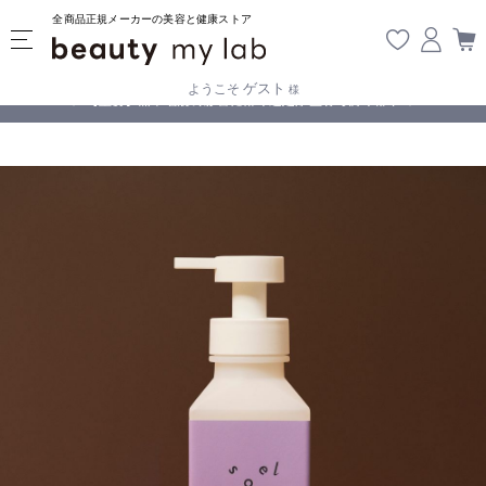
全商品正規メーカーの美容と健康ストア
ゲスト
ようこそ
様
無料
!
【重要】熊本地震の影響により遅延が生じております