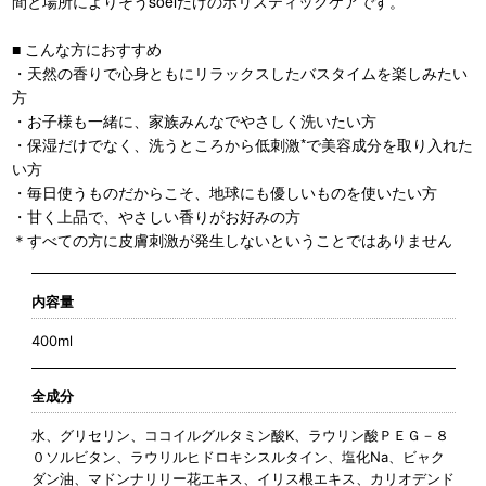
間と場所によりそうsoelだけのホリスティックケアです。
■ こんな方におすすめ
・天然の香りで心身ともにリラックスしたバスタイムを楽しみたい
方
・お子様も一緒に、家族みんなでやさしく洗いたい方
・保湿だけでなく、洗うところから低刺激*で美容成分を取り入れた
い方
・毎日使うものだからこそ、地球にも優しいものを使いたい方
・甘く上品で、やさしい香りがお好みの方
＊すべての方に皮膚刺激が発生しないということではありません
内容量
400ml
全成分
水、グリセリン、ココイルグルタミン酸K、ラウリン酸ＰＥＧ－８
０ソルビタン、ラウリルヒドロキシスルタイン、塩化Na、ビャク
ダン油、マドンナリリー花エキス、イリス根エキス、カリオデンド