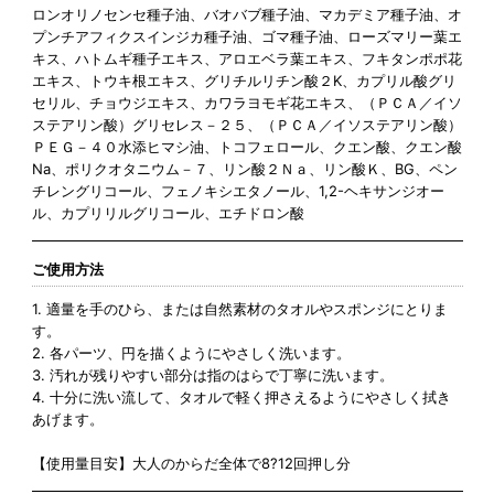
ロンオリノセンセ種子油、バオバブ種子油、マカデミア種子油、オ
プンチアフィクスインジカ種子油、ゴマ種子油、ローズマリー葉エ
キス、ハトムギ種子エキス、アロエベラ葉エキス、フキタンポポ花
エキス、トウキ根エキス、グリチルリチン酸２K、カプリル酸グリ
セリル、チョウジエキス、カワラヨモギ花エキス、（ＰＣＡ／イソ
ステアリン酸）グリセレス－２５、（ＰＣＡ／イソステアリン酸）
ＰＥＧ－４０水添ヒマシ油、トコフェロール、クエン酸、クエン酸
Na、ポリクオタニウム－７、リン酸２Ｎａ、リン酸Ｋ、BG、ペン
チレングリコール、フェノキシエタノール、1,2-ヘキサンジオー
ル、カプリリルグリコール、エチドロン酸
ご使用方法
1. 適量を手のひら、または自然素材のタオルやスポンジにとりま
す。
2. 各パーツ、円を描くようにやさしく洗います。
3. 汚れが残りやすい部分は指のはらで丁寧に洗います。
4. 十分に洗い流して、タオルで軽く押さえるようにやさしく拭き
あげます。
【使用量目安】大人のからだ全体で8?12回押し分