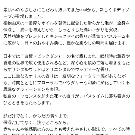
素肌へのやさしさにこだわり抜いてきたsoelから、新しくボディソ
ープが登場しました。
植物由来の一番搾りオイルを贅沢に配合した滑らかな泡が、全身を
保湿し、潤いを与えながら、しっとりした洗い上がりを実現。
天然精油をブレンドしたキンモクセイの香りが蒸気でバスルーム中
に広がり、日々のおやすみ前に、豊かな癒やしの時間を届けます。
日本では「白檀（ビャクダン）」の名で親しまれ、瞑想時の薫香や
香道の世界で広く使用されるなど、深く心を鎮めて落ち着きをもた
らすサンダルウッドはオリエンタルでウッディーな香り。
ここに重なるオリスの香りは、透明なウォータリー感がありなが
ら、時間とともにフローラルでパウダリーな印象に変化していく不
思議なグラデーションを表現。
独自のエッセンスを加えた花々の香りが、バスタイムに落ち着きの
ひとときをもたらします。
顔だけでなく、からだの隅々まで。
保湿だけでなく、洗うところから。
赤ちゃんや敏感肌の方のことも考えたやさしい製法で、すべての時