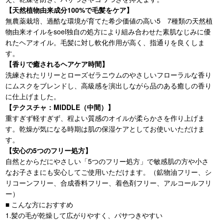
【天然植物由来成分100%で毛髪をケア】
無農薬栽培、過酷な環境が育てた希少価値の高い5 7種類の天然植
物由来オイルをsoel独自の処方により組み合わせた素肌なじみに優
れたヘアオイル。毛髪に対し軟化作用が高く、指通りを良くしま
す。
【香りで癒されるヘアケア時間】
洗練されたリリーとローズゼラニウムのやさしいフローラルな香り
にムスクをブレンドし、高級感を演出しながら品のある癒しの香り
に仕上げました。
【テクスチャ：MIDDLE（中間）】
重すぎず軽すぎず、程よい質感のオイルが柔らかさを作り上げま
す。乾燥が気になる時期は肌の保湿ケアとしてお使いいただけま
す。
【安心の5つのフリー処方】
自然とからだにやさしい「5つのフリー処方」で敏感肌の方や小さ
なお子さまにも安心してご使用いただけます。（鉱物油フリー、シ
リコーンフリー、合成香料フリー、着色剤フリー、アルコールフリ
ー）
■ こんな方におすすめ
1.髪の毛が乾燥して広がりやすく、パサつきやすい