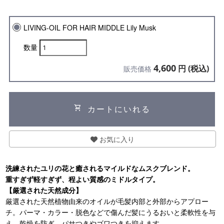
LIVING-OIL FOR HAIR MIDDLE Lily Musk
数量
4,600
円 (税込)
販売価格
shopping_cart
カートにいれる
お気に入り
洗練されたユリの花と癒されるマイルドなムスクブレンド。
重すぎず軽すぎず、程よい質感のミドルタイプ。
【厳選された天然成分】
厳選された天然植物由来のオイルが毛髪内部と外部からアプロー
チ。パーマ・カラー・脱色などで傷んだ髪にうるおいと柔軟性を与
え、乾燥を防ぎ、パサつきやゴワつきを抑えます。