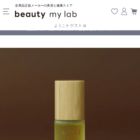
全商品正規メーカーの美容と健康ストア
ゲスト
ようこそ
様
無料
!
【重要】熊本地震の影響により遅延が生じております