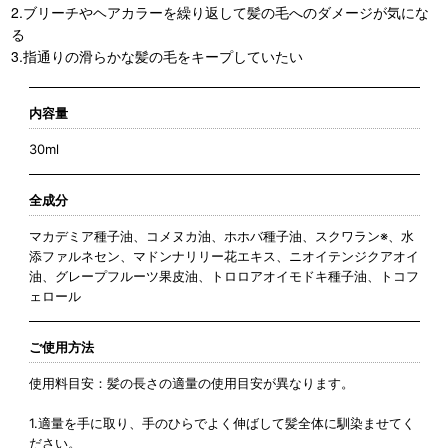
2.ブリーチやヘアカラーを繰り返して髪の毛へのダメージが気にな
る
3.指通りの滑らかな髪の毛をキープしていたい
内容量
30ml
全成分
マカデミア種子油、コメヌカ油、ホホバ種子油、スクワラン※、水
添ファルネセン、マドンナリリー花エキス、ニオイテンジクアオイ
油、グレープフルーツ果皮油、トロロアオイモドキ種子油、トコフ
ェロール
ご使用方法
使用料目安：髪の長さの適量の使用目安が異なります。
1.適量を手に取り、手のひらでよく伸ばして髪全体に馴染ませてく
ださい。