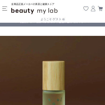
全商品正規メーカーの美容と健康ストア
ゲスト
ようこそ
様
無料
!
【重要】熊本地震の影響により遅延が生じております