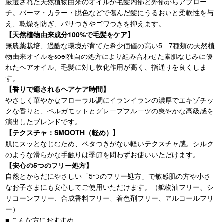
厳選された天然植物由来のオイルが毛髪内部と外部からアプロー
チ。パーマ・カラー・脱色などで傷んだ髪にうるおいと柔軟性を与
え、乾燥を防ぎ、パサつきやゴワつきを抑えます。
【天然植物由来成分100%で毛髪をケア】
無農薬栽培、過酷な環境が育てた希少価値の高い5 7種類の天然植
物由来オイルをsoel独自の処方により組み合わせた素肌なじみに優
れたヘアオイル。毛髪に対し軟化作用が高く、指通りを良くしま
す。
【香りで癒されるヘアケア時間】
やさしく華やかなフローラル調にイランイランの濃厚でエキゾチッ
クな香りと、ベルガモットとグレープフルーツの爽やかな高級感を
演出したブレンドです。
【テクスチャ：SMOOTH（軽め）】
肌にスッとなじむため、ベタつきがない軽いテクスチャ感。シルク
のような滑らかな手触りは季節を問わずお使いいただけます。
【安心の5つのフリー処方】
自然とからだにやさしい「5つのフリー処方」で敏感肌の方や小さ
なお子さまにも安心してご使用いただけます。（鉱物油フリー、シ
リコーンフリー、合成香料フリー、着色剤フリー、アルコールフリ
ー）
■ こんな方におすすめ