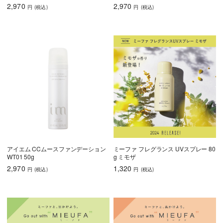
2,970
2,970
円
(税込
)
円
(税込
)
アイエム CCムースファンデーション
ミーファ フレグランス UVスプレー 80
WT01 50g
g ミモザ
2,970
1,320
円
(税込
)
円
(税込
)