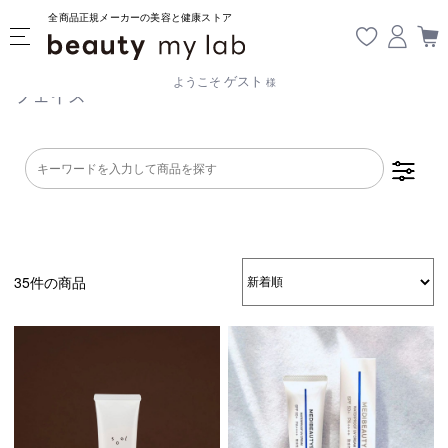
全商品正規メーカーの美容と健康ストア
ゲスト
ようこそ
様
フェイス
35件の商品
スプレー
クリーム・ジェ
パウダー
ル
オイル
SPF50未満
SPF50以上