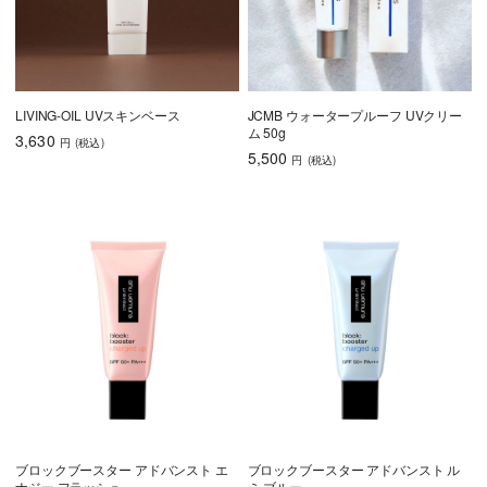
LIVING-OIL UVスキンベース
JCMB ウォータープルーフ UVクリー
スプレー
クリーム・ジェ
パウダー
ム 50g
3,630
ル
円
(税込
)
5,500
円
(税込
)
オイル
SPF50未満
SPF50以上
スプレー
クリーム・ジェ
パウダー
ル
オイル
SPF50未満
SPF50以上
ブロックブースター アドバンスト エ
ブロックブースター アドバンスト ル
ナジー フラッシュ
ミ ブルー