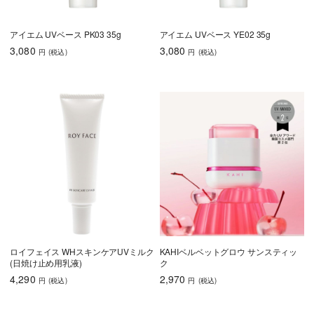
アイエム UVベース PK03 35g
アイエム UVベース YE02 35g
3,080
3,080
円
(税込
)
円
(税込
)
ロイフェイス WHスキンケアUVミルク
KAHIベルベットグロウ サンスティッ
(日焼け止め用乳液)
ク
4,290
2,970
円
(税込
)
円
(税込
)