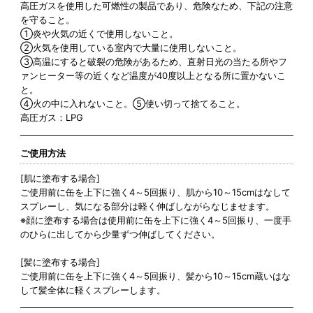
高圧ガスを使用した可燃性の製品であり、危険なため、下記の注意
を守ること。
①炎や火気の近くで使用しないこと。
②火気を使用している室内で大量に使用しないこと。
③高温にすると破裂の危険があるため、直射日光の当たる所やフ
ァンヒーター等の近くなど温度が40度以上となる所に置かないこ
と。
④火の中に入れないこと。⑤使い切って捨てること。
高圧ガス：LPG
ご使用方法
[肌に塗布する場合]
ご使用前に缶を上下に強く4～5回振り、肌から10～15cmはなして
スプレーし、気になる部分は軽く伸ばしながらなじませます。
※顔に塗布する場合は使用前に缶を上下に強く4～5回振り、一度手
のひらに出してから少量ずつ伸ばしてください。
[髪に塗布する場合]
ご使用前に缶を上下に強く4～5回振り、髪から10～15cm蔵いはな
して髪全体に軽くスプレーします。