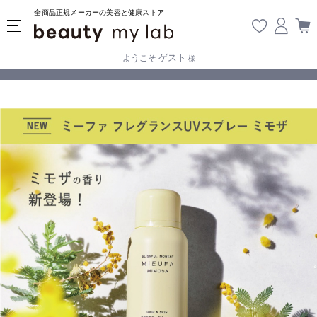
全商品正規メーカーの美容と健康ストア
ゲスト
ようこそ
様
無料
!
【重要】熊本地震の影響により遅延が生じております