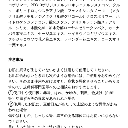
コポリマー、PEG-9ポリジメチルシロキシエチルジメチコン、タル
ク、ポリヒドロキシステアリン酸、フェノキシエタノール、（メタ
クリル酸メチル／ジメタクリル酸グリコール）クロスポリマー、ハ
イドロゲンジメチコン、酸化チタン、グリチルレチン酸ステアリ
ル、シリカ、水酸化Al、加水分解ローヤルゼリータンパク、カニナ
バラ果実エキス、セージ葉エキス、セイヨウノコギリソウエキス、
タチジャコウソウ花／葉エキス、ラベンダー花エキス、ローズマリ
ー葉エキス
注意事項
お肌に異常が生じていないかよく注意して使用してください。
お肌に合わないとき即ち次のような場合には、ご使用をおやめくだ
さい。そのまま使用を続けますと、症状を悪化させることがありま
すので、皮膚科専門医等へのご相談をおすすめします。
①使用中や使用後に赤味、はれ、かゆみ、刺激、色抜け（白斑
等）や黒ずみ等の異常があらわれた場合
②使用したお肌に、直射日光があたって上記のような異常があら
われた場合
傷やはれもの、しっしん等、異常のある部位にはお使いにならない
でください。
目に入った時は、すぐに洗い流してください。