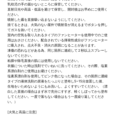
乳幼児の手の届かないところに保管してください。
直射日光や高温・低温を避けて保管し、開封後はお早めにご使用く
ださい。
噴射した霧を直接吸い込まないようにしてください。
捨てるときは、火気のない屋外で噴射音が消えるまでボタンを押し
てガスを抜いてください。
室内の空気を取り入れるタイプのファンヒーターを使用中でのご使
用はおさけください。配合されている揮発性成分がファンヒーター
に吸入され、点火不良・消火の原因になることがあります。
凍傷の恐れなどがある為、同じ箇所に連続して２秒以上スプレーし
ないでください。
粘膜や除毛直後の肌には使用しないでください。
衣服についた時は洗剤でていねいに洗ってください。その際、塩素
系漂白剤のご使用はお避けください。
塩素系漂白剤を使用してピンク色になった場合は、その箇所に濃縮
タイプの液体洗剤の原液をたっぷりと塗布し5~15分放置した後、
生地をいためないようにもみ洗いし、よくすすいでください。（漂
白した直後の場合はまず水で充分にすすぎ、軽くしぼってから塗布
してください。一度で落ちない場合はもう一度繰り返してくださ
い。）
[火気と高温に注意]