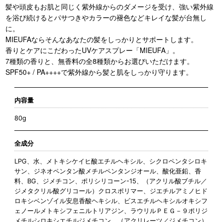
髪や頭皮もお肌と同じく紫外線からのダメージを受け、強い紫外線
を浴び続けるとパサつきやカラーの褪色などキレイな髪が台無し
に。
MIEUFAならそんなあなたの髪をしっかりとサポートします。
香りとケアにこだわったUVケアスプレー「MIEUFA」。
7種類の香りと、無香料の全8種類からお選びいただけます。
SPF50+ / PA++++で紫外線から髪と肌をしっかり守ります。
内容量
80g
全成分
LPG、水、メトキシケイヒ酸エチルヘキシル、シクロペンタシロキ
サン、ジネオペンタン酸メチルペンタンジオール、酸化亜鉛、香
料、BG、ジメチコン、ポリシリコーン-15、（アクリル酸ブチル／
ジメタクリル酸グリコール）クロスポリマー、ジエチルアミノヒド
ロキシベンゾイル安息香酸ヘキシル、ビスエチルヘキシルオキシフ
ェノールメトキシフェニルトリアジン、ラウリルＰＥＧ－９ポリジ
メチルシロキシエチルジメチコン、（アクリレーツ／ジメチコン）