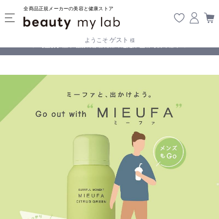
全商品正規メーカーの美容と健康ストア
ゲスト
ようこそ
様
無料
!
【重要】熊本地震の影響により遅延が生じております