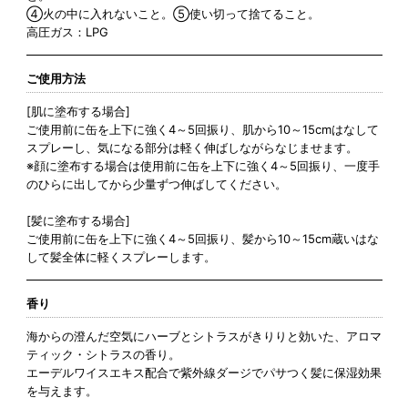
④火の中に入れないこと。⑤使い切って捨てること。
高圧ガス：LPG
ご使用方法
[肌に塗布する場合]
ご使用前に缶を上下に強く4～5回振り、肌から10～15cmはなして
スプレーし、気になる部分は軽く伸ばしながらなじませます。
※顔に塗布する場合は使用前に缶を上下に強く4～5回振り、一度手
のひらに出してから少量ずつ伸ばしてください。
[髪に塗布する場合]
ご使用前に缶を上下に強く4～5回振り、髪から10～15cm蔵いはな
して髪全体に軽くスプレーします。
香り
海からの澄んだ空気にハーブとシトラスがきりりと効いた、アロマ
ティック・シトラスの香り。
エーデルワイスエキス配合で紫外線ダージでパサつく髪に保湿効果
を与えます。