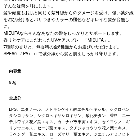
そんな疑問を耳にします。
髪や頭皮もお肌と同じく紫外線からのダメージを受け、強い紫外線
を浴び続けるとパサつきやカラーの褪色などキレイな髪が台無し
に。
MIEUFAならそんなあなたの髪をしっかりとサポートします。
香りとケアにこだわったUVケアスプレー「MIEUFA」。
7種類の香りと、無香料の全8種類からお選びいただけます。
SPF50+ / PA++++で紫外線から髪と肌をしっかり守ります。
内容量
80g
全成分
LPG、エタノール、メトキシケイヒ酸エチルヘキシル、シクロペン
タシロキサン、シクロヘキサシロキサン、酸化チタン、香料、エー
デルワイス花／葉エキス、カニナバラ果実エキス、セイヨウノコギ
リソウエキス、セージ葉エキス、タチジャコウソウ花／葉エキス、
ラベンダー花エキス、ローズマリー葉エキス、ジエチルアミノヒド