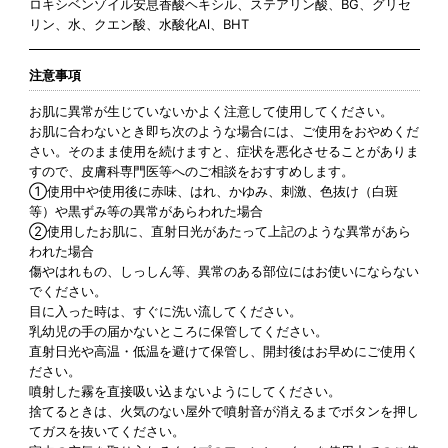
ロキシベンゾイル安息香酸ヘキシル、ステアリン酸、BG、グリセ
リン、水、クエン酸、水酸化Al、BHT
注意事項
お肌に異常が生じていないかよく注意して使用してください。
お肌に合わないとき即ち次のような場合には、ご使用をおやめくだ
さい。そのまま使用を続けますと、症状を悪化させることがありま
すので、皮膚科専門医等へのご相談をおすすめします。
①使用中や使用後に赤味、はれ、かゆみ、刺激、色抜け（白斑
等）や黒ずみ等の異常があらわれた場合
②使用したお肌に、直射日光があたって上記のような異常があら
われた場合
傷やはれもの、しっしん等、異常のある部位にはお使いにならない
でください。
目に入った時は、すぐに洗い流してください。
乳幼児の手の届かないところに保管してください。
直射日光や高温・低温を避けて保管し、開封後はお早めにご使用く
ださい。
噴射した霧を直接吸い込まないようにしてください。
捨てるときは、火気のない屋外で噴射音が消えるまでボタンを押し
てガスを抜いてください。