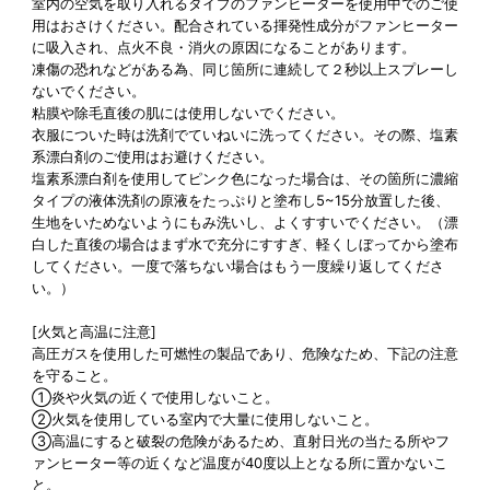
室内の空気を取り入れるタイプのファンヒーターを使用中でのご使
用はおさけください。配合されている揮発性成分がファンヒーター
に吸入され、点火不良・消火の原因になることがあります。
凍傷の恐れなどがある為、同じ箇所に連続して２秒以上スプレーし
ないでください。
粘膜や除毛直後の肌には使用しないでください。
衣服についた時は洗剤でていねいに洗ってください。その際、塩素
系漂白剤のご使用はお避けください。
塩素系漂白剤を使用してピンク色になった場合は、その箇所に濃縮
タイプの液体洗剤の原液をたっぷりと塗布し5~15分放置した後、
生地をいためないようにもみ洗いし、よくすすいでください。（漂
白した直後の場合はまず水で充分にすすぎ、軽くしぼってから塗布
してください。一度で落ちない場合はもう一度繰り返してくださ
い。）
[火気と高温に注意]
高圧ガスを使用した可燃性の製品であり、危険なため、下記の注意
を守ること。
①炎や火気の近くで使用しないこと。
②火気を使用している室内で大量に使用しないこと。
③高温にすると破裂の危険があるため、直射日光の当たる所やフ
ァンヒーター等の近くなど温度が40度以上となる所に置かないこ
と。