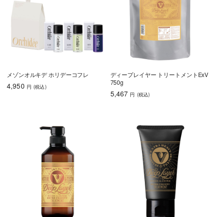
メゾンオルキデ ホリデーコフレ
ディープレイヤー トリートメントExV
750g
4,950
円
(税込
)
5,467
円
(税込
)