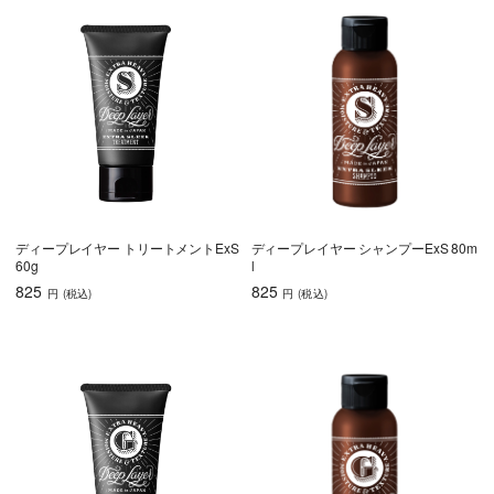
ディープレイヤー トリートメントExS
ディープレイヤー シャンプーExS 80m
60g
l
825
825
円
(税込
)
円
(税込
)