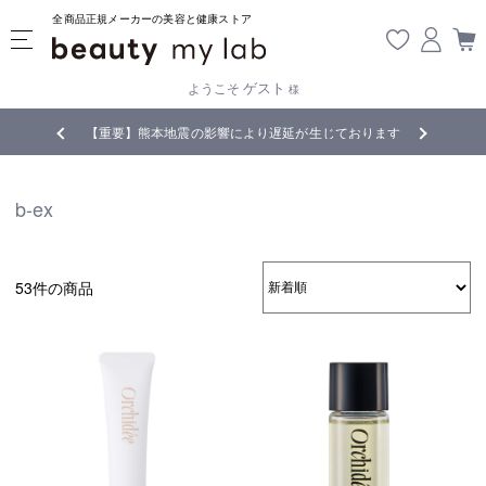
全商品正規メーカーの美容と健康ストア
ゲスト
ようこそ
様
料
!
【重要】熊本地震の影響により遅延が生じております
全
b-ex
53件の商品