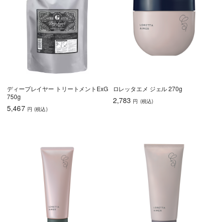
ディープレイヤー トリートメントExG
ロレッタエメ ジェル 270g
750g
2,783
円
(税込
)
5,467
円
(税込
)