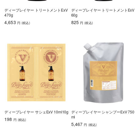
ディープレイヤー トリートメントExV
ディープレイヤー トリートメントExV
470g
60g
4,653
825
円
(税込
)
円
(税込
)
ディープレイヤー サシェExV 10ml10g
ディープレイヤー シャンプーExV 750
ml
198
円
(税込
)
5,467
円
(税込
)