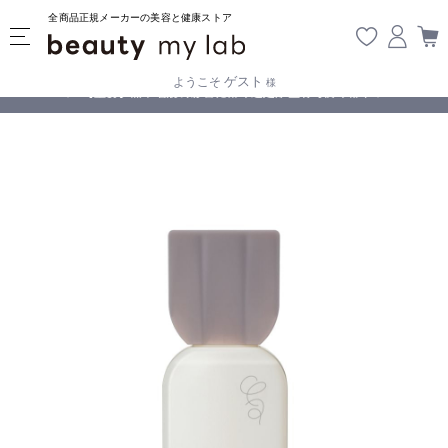
全商品正規メーカーの美容と健康ストア
ゲスト
ようこそ
様
無料
!
【重要】熊本地震の影響により遅延が生じております