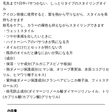
毛先まで1日中パサつかない、しっとりタイプのスタイリングオイ
ル
アイロン前後に使用すると、髪を熱から守りながら、スタイルを長
持ちさせます
枝毛をケアし、カラーの褪色も抑えながらスタイリングできます
・ウェットスタイル
・ツヤや束感を出したいときに
・ハイトーンヘアのパサつきが気になる方
・オイルだけだとセットが持たない方
・既存のオイルだと嫌なにおいが気になる方
《成分》
・保湿・ツヤ成分(アルガニアスピノサ核油)
・熱ダメージ保護成分(ヒマシ油、オリーブ果実油、水添ココグリセ
リル、ヒマワリ種子エキス)
・紫外線ダメージ保護成分(クランベアビシニカ種子油、フィトステ
ロールズ)
・枝毛防止成分(ダイマージリノール酸ダイマージリノレイル、トリ
(カプリル酸/カプリン酸)グリセリル)
内容量