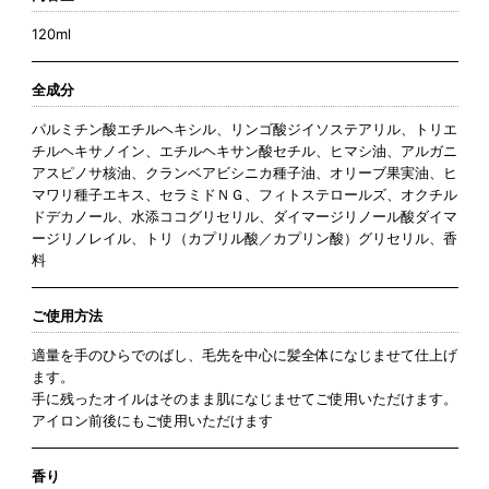
120ml
全成分
パルミチン酸エチルヘキシル、リンゴ酸ジイソステアリル、トリエ
チルヘキサノイン、エチルヘキサン酸セチル、ヒマシ油、アルガニ
アスピノサ核油、クランベアビシニカ種子油、オリーブ果実油、ヒ
マワリ種子エキス、セラミドＮＧ、フィトステロールズ、オクチル
ドデカノール、水添ココグリセリル、ダイマージリノール酸ダイマ
ージリノレイル、トリ（カプリル酸／カプリン酸）グリセリル、香
料
ご使用方法
適量を手のひらでのばし、毛先を中心に髪全体になじませて仕上げ
ます。
手に残ったオイルはそのまま肌になじませてご使用いただけます。
アイロン前後にもご使用いただけます
香り