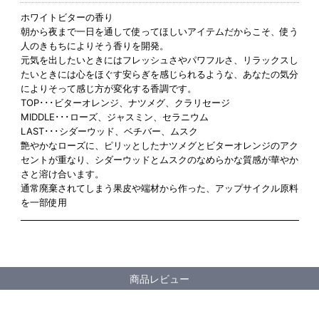
ホワイトビターの香り
朝から夜まで一日を通して使ってほしいアイテムだからこそ、使う
人のきもちによりそう香りを開発。
元気を出したいときにはフレッシュさやパワフルさ、リラックスし
たいときには心をほぐす安らぎを感じられるような、あなたの気分
によりそって感じ方が変化する香調です。
TOP･･･ビターオレンジ、ナツメグ、クラリセージ
MIDDLE･･･ローズ、ジャスミン、セラニウム
LAST･･･シダーウッド、ベチバー、ムスク
艶やかなローズに、ピリッとしたナツメグとビターオレンジのアク
セントが重なり、シダーウッドとムスクのなめらかな質感が華やか
さと溶け合います。
通常廃棄されてしまう果皮や端材から作った、アップサイクル原料
を一部使用
商品レビュー