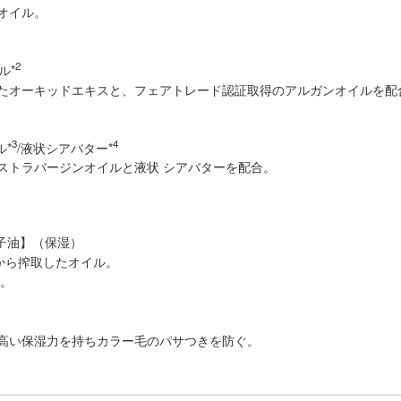
オイル。
2
ル*
たオーキッドエキスと、フェアトレード認証取得のアルガンオイルを配
3
4
*
/液状シアバター*
ストラバージンオイルと液状 シアバターを配合。
。
子油】（保湿）
から搾取したオイル。
 。
高い保湿力を持ちカラー毛のパサつきを防ぐ。