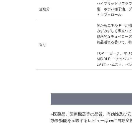
ハイブリッドサフラワ
全成分
脂、ホホバ種子油、プ
トコフェロール
芯からエネルギーが湧
みずみずしく際立つピ
魅惑的なチュベローズ
気品溢れる香りで、特
香り
TOP･･･ピーチ、マ
MIDDLE･･･チュ
LAST･･･ムスク、
※医薬品、医療機器等の品質、有効性及び
効果効能を示唆するレビューは●●に自動変