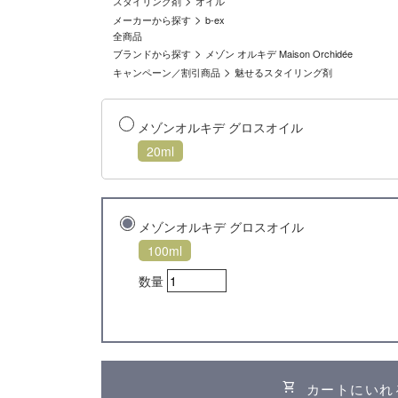
>
スタイリング剤
オイル
>
メーカーから探す
b-ex
全商品
>
ブランドから探す
メゾン オルキデ Maison Orchidée
>
キャンペーン／割引商品
魅せるスタイリング剤
メゾンオルキデ グロスオイル
20ml
メゾンオルキデ グロスオイル
100ml
数量
shopping_cart
カートにいれ