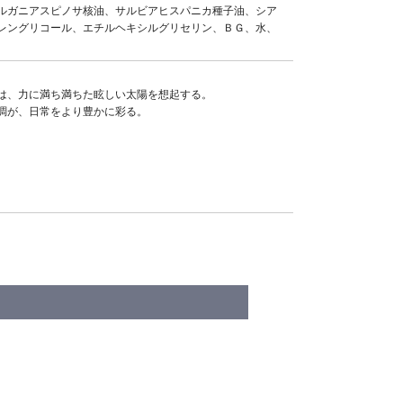
ルガニアスピノサ核油、サルビアヒスパニカ種子油、シア
レングリコール、エチルヘキシルグリセリン、ＢＧ、水、
は、力に満ち満ちた眩しい太陽を想起する。
調が、日常をより豊かに彩る。