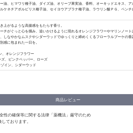
ー油、ヒマワリ種子油、ダイズ油、オリーブ果実油、香料、オーキッドエキス、ア
ルケネチアボルビリス種子油、セイヨウアブラナ種子油、ラウリン酸ＰＧ、ペンチ
き上がるような高揚感をもたらす香り。
ーチがぐっと心を掴み、追いかけるように現れるオレンジフラワーやマリンノート
、しなやかなムスクやシダーウッドでゆっくりと締めくくるフローラルブーケの香
別感に包まれた一日を。
リン、オレンジフラワー
ベローズ、ピンクペッパー、ローズ
ベンゾイン、シダーウッド
商品レビュー
安全性の確保等に関する法律「薬機法」厳守のため
換しております。