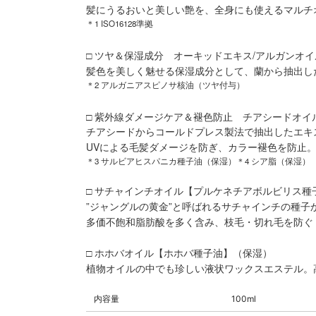
髪にうるおいと美しい艶を、全身にも使えるマルチ
＊1 ISO16128準拠
□ ツヤ＆保湿成分 オーキッドエキス/アルガンオイ
髪色を美しく魅せる保湿成分として、蘭から抽出し
＊2 アルガニアスピノサ核油（ツヤ付与）
□ 紫外線ダメージケア＆褪色防止 チアシードオイル
チアシードからコールドプレス製法で抽出したエキ
UVによる毛髪ダメージを防ぎ、カラー褪色を防止
＊3 サルビアヒスパニカ種子油（保湿）＊4 シア脂（保湿）
□ サチャインチオイル【プルケネチアボルビリス種
”ジャングルの黄金”と呼ばれるサチャインチの種子
多価不飽和脂肪酸を多く含み、枝毛・切れ毛を防ぐ
□ ホホバオイル【ホホバ種子油】（保湿）
植物オイルの中でも珍しい液状ワックスエステル。
内容量
100ml