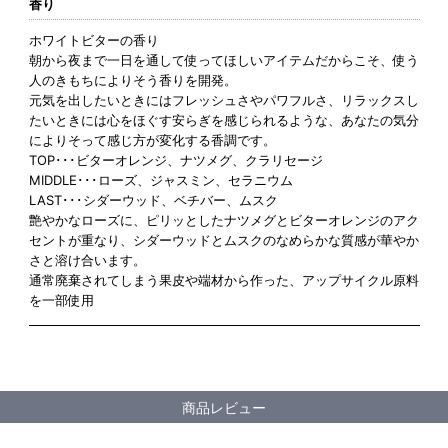
香り
ホワイトビターの香り
朝から夜まで一日を通して使ってほしいアイテムだからこそ、使う
人のきもちによりそう香りを開発。
元気を出したいときにはフレッシュさやパワフルさ、リラックスし
たいときには心をほぐす安らぎを感じられるような、あなたの気分
によりそって感じ方が変化する香調です。
TOP･･･ビターオレンジ、ナツメグ、クラリセージ
MIDDLE･･･ローズ、ジャスミン、セラニウム
LAST･･･シダーウッド、ベチバー、ムスク
艶やかなローズに、ピリッとしたナツメグとビターオレンジのアク
セントが重なり、シダーウッドとムスクのなめらかな質感が華やか
さと溶け合います。
通常廃棄されてしまう果皮や端材から作った、アップサイクル原料
を一部使用
商品レビュー