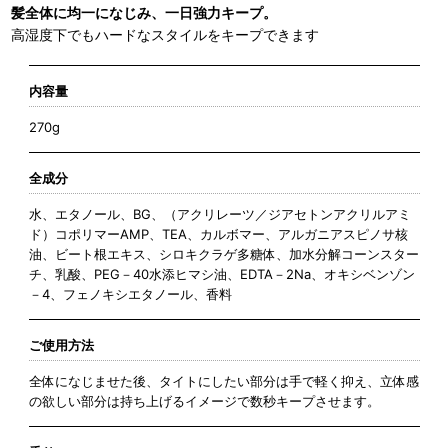
髪全体に均一になじみ、一日強力キープ。
高湿度下でもハードなスタイルをキープできます
内容量
270g
全成分
水、エタノール、BG、（アクリレーツ／ジアセトンアクリルアミ
ド）コポリマーAMP、TEA、カルボマー、アルガニアスピノサ核
油、ビート根エキス、シロキクラゲ多糖体、加水分解コーンスター
チ、乳酸、PEG－40水添ヒマシ油、EDTA－2Na、オキシベンゾン
－4、フェノキシエタノール、香料
ご使用方法
全体になじませた後、タイトにしたい部分は手で軽く抑え、立体感
の欲しい部分は持ち上げるイメージで数秒キープさせます。