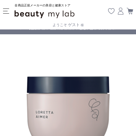
全商品正規メーカーの美容と健康ストア
ゲスト
ようこそ
様
無料
!
【重要】熊本地震の影響により遅延が生じております