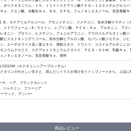
、ポリクオタニウム－１０、トリイソステアリン酸ＰＥＧ－１２０メチルグルコー
Ｎａ、クエン酸、水酸化Ｎａ、ＢＧ、ＤＰＧ、フェノキシエタノール、安息香酸Ｎ
V】水、セテアリルアルコール、アモジメチコン、ジメチコン、加水分解ケラチン（
、メドウフォーム－δ－ラクトン、レブリン酸、ＰＣＡ－Ｎａ、アルギニン、アス
レオニン、プロリン、ヒスチジン、フェニルアラニン、ラウロイルグルタミン酸ジ
酸ビスエトキシジグリコール、加水分解ヒアルロン酸、セバシン酸ジエチル、ジヒ
ン、エーデルワイス花／葉エキス、酒粕エキス、トウミツ、ココイルアルギニンエ
モニウムクロリド、ステアルトリモニウムクロリド、ＰＥＧ－９０Ｍ、乳酸Ｎａ、
ェノキシエタノール、安息香酸Ｎａ、香料
EER BLOSSOM（ネクタリンシアーブロッサム）
クタリンのやさしい甘さと、澄んだシトラスが溶け合うトップノートから、上品に
ピーチ、ペア、ブラックカレント
リン、ジャスミン、フリージア
シダーウッド、アンバー
商品レビュー