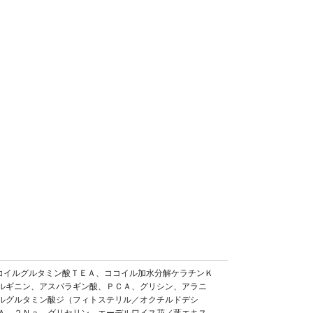
コイルグルタミン酸ＴＥＡ、ココイル加水分解ケラチンＫ
ルギニン、アスパラギン酸、ＰＣＡ、グリシン、アラニ
ルグルタミン酸ジ（フィトステリル／オクチルドデシ
Ａ－２Ｎａ、グリセリン、エーデルワイス花／葉エキス、