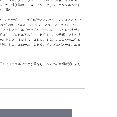
ス、ヤシ油脂肪酸ＰＥＧ－７グリセリル、ポリソルベート
ａ、香料
カシミヤヤギ）、加水分解野菜タンパク、フクロフノリエキ
パラギン酸、ＰＣＡ、グリシン、アラニン、セリン、バリ
（フィトステリル／オクチルドデシル）、シクロヘキサン
ドロキシプロピルアルギニンＨＣｌ、加水分解コンキオリ
チルＰＣＡ、ＥＤＴＡ－２Ｎａ、ＢＧ、ジココジモニウム
乳酸、トコフェロール、ＤＰＧ、イソプロパノール、エタ
咲くフローラルブーケが重なり、ムスクの余韻が髪にふん