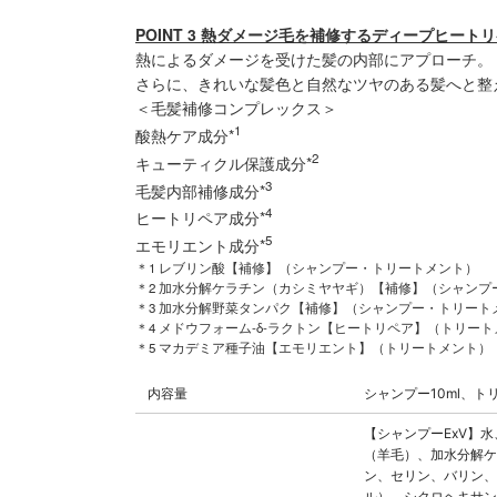
POINT 3 熱ダメージ毛を補修するディープヒート
熱によるダメージを受けた髪の内部にアプローチ。
さらに、きれいな髪色と自然なツヤのある髪へと整
＜毛髪補修コンプレックス＞
1
酸熱ケア成分*
2
キューティクル保護成分*
3
毛髪内部補修成分*
4
ヒートリペア成分*
5
エモリエント成分*
＊1 レブリン酸【補修】（シャンプー・トリートメント）
＊2 加水分解ケラチン（カシミヤヤギ）【補修】（シャンプ
＊3 加水分解野菜タンパク【補修】（シャンプー・トリート
＊4 メドウフォーム-δ-ラクトン【ヒートリペア】（トリー
＊5 マカデミア種子油【エモリエント】（トリートメント）
内容量
シャンプー10ml、ト
【シャンプーExV】
（羊毛）、加水分解ケ
ン、セリン、バリン、
ル）、シクロヘキサン