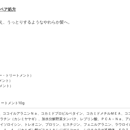
リペア処方
え、うっとりするようなやわらか髪へ。
ー・トリートメント）
メント）
トメント）
リートメント10g
水、ココイルアラニンＮａ、コカミドプロピルベタイン、コカミドメチルＭＥＡ、コ
ラチン（カシミヤヤギ）、加水分解野菜タンパク、レブリン酸、ＰＣＡ－Ｎａ、ア
イソロイシン、トレオニン、プロリン、ヒスチジン、フェニルアラニン、ラウロイ
－１，４－ジカルボン酸ビスエトキシジグリコール、シロキクラゲ多糖体、ＥＤＴ