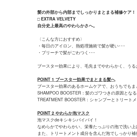
髪の外部から内部までしっかりまとまる補修ケア！
□ EXTRA VELVETY
自分史上最高のやわらかさへ。
〈こんな方におすすめ〉
・毎日のアイロン、熱処理施術で髪が硬い･･･
・ブリーチで髪がごわつく･･･
ブースター効果により、毛先までやわらかく、うる
POINT 1 ブースター効果でまとまる髪へ
ブースター効果のあるホームケアで、おうちでもま
SHAMPOO BOOSTER：髪のゴワつきの原因
TREATMENT BOOSTER：シャンプーとト
POINT 2 やわらか泡マスク
泡マスクdeキシキシバイバイ！
なめらかでやわらかい、栄養たっぷりの泡で洗い上
また、トリートメント成分を含んだ泡でしっかり補