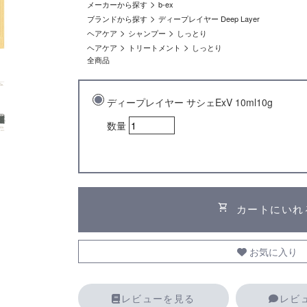
>
メーカーから探す
b-ex
>
ブランドから探す
ディープレイヤー Deep Layer
>
>
ヘアケア
シャンプー
しっとり
>
>
ヘアケア
トリートメント
しっとり
全商品
ディープレイヤー サシェExV 10ml10g
数量
shopping_cart
カートにいれ
お気に入り
レビューを見る
レビ