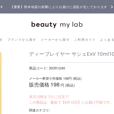
【重要】熊本地震の影響によりお届けに遅延が生じております
ら探す
ブランドから探す
メーカーから探す
ご利用ガイド
よく
す
ブランドから探す
メーカーから探す
ご利用ガイド
よくあ
ディープレイヤー サシェExV 10ml10
商品コード:
30351240
メーカー希望小売価格
198
円 (税込)
198
販売価格
円 (税込)
本日12時までのご注文で
この商品は、最短で【8月12日】にお届け可能です。
関連カテゴリ: