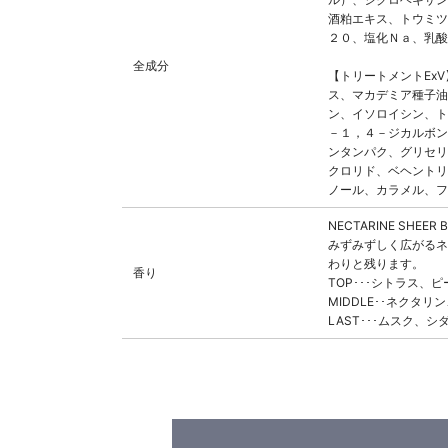
酒粕エキス、トウミツ
２０、塩化Ｎａ、乳酸
全成分
【トリートメントEx
ス、マカデミア種子油
ン、イソロイシン、ト
－１，４－ジカルボン
ンタンパク、グリセリ
クロリド、ベヘントリ
ノール、カラメル、フ
NECTARINE SH
みずみずしく広がるネ
わりと残ります。
香り
TOP･･･シトラス、
MIDDLE･･ネクタ
LAST･･･ムスク、