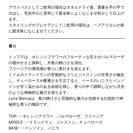
アウトバスとしてご使用の場合はタオルドライ後、適量を手の平で
のばし、毛先中心に塗布して髪全体によくなじませ乾かして仕上げ
ます。
スタイリングのプレケアとしてご使用の場合は、ヘアアイロンの前
に髪全体になじませてください。
香り
トップでは、オレンジフラワーのフルーティな甘さがパルマローザ
の穏やかさと調和し、月夜の静けさを演出。
フリージアの透明感が香りに奥行きを加えます。
ミドルのイランイランの官能的なコリとジャスミンの甘美さが融合
し、チュベローズが優雅さを引立てると、ベースのバニラとベンゾ
インが甘く温かみのある余韻を残し、香りの中で調和しながら月光
のような神秘的な魅力を放ちます。
Luna Blancaは、夜の静けさと官能的な魅力が交錯する幻想的で神
秘的な香りの物語です。
TOP･･･オレンジフラワー、パルマローザ、フリージア
MIDDLE･･･イランイラン、ジャスミン、チュベローズ
BASE･･･ベンゾイン、バニラ