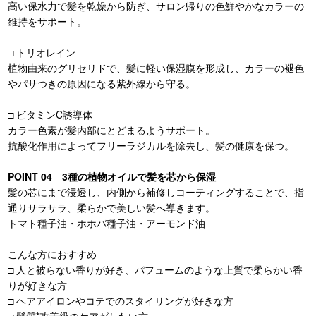
高い保水力で髪を乾燥から防ぎ、サロン帰りの色鮮やかなカラーの
維持をサポート。
□ トリオレイン
植物由来のグリセリドで、髪に軽い保湿膜を形成し、カラーの褪色
やパサつきの原因になる紫外線から守る。
□ ビタミンC誘導体
カラー色素が髪内部にとどまるようサポート。
抗酸化作用によってフリーラジカルを除去し、髪の健康を保つ。
POINT 04 3種の植物オイルで髪を芯から保湿
髪の芯にまで浸透し、内側から補修しコーティングすることで、指
通りサラサラ、柔らかで美しい髪へ導きます。
トマト種子油・ホホバ種子油・アーモンド油
こんな方におすすめ
□ 人と被らない香りが好き、パフュームのような上質で柔らかい香
りが好きな方
□ ヘアアイロンやコテでのスタイリングが好きな方