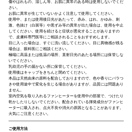
傷やはれもの、湿しん等、お肌に異常のある時は使用しないでくだ
さい。
お肌に異常が生じていないかよく注意して使用してください。
使用中、または使用後日光があたって、赤み、はれ、かゆみ、刺
激、色抜け（白斑等）や黒ずみ等の異常が出た場合は、使用を中止
してください。使用を続けると症状が悪化することがありますの
で、皮膚科専門医等にご相談されることをおすすめします。
目に入った場合は、すぐに洗い流してください。目に異物感が残る
場合は、眼科医にご相談ください。
極端に高温または低温の場所、直射日光のあたる場所には保管しな
いでください。
乳幼児の手の届かない所に保管してください。
使用後はキャップをきちんと閉めてください。
本品は天然由来の原料を配合しておりますので、色や香りにバラつ
きや使用途中で変化を生じる場合がありますが、品質には問題あり
ません。
室内空気を取り入れるファンヒーターを使用中の部屋で、つけたり
乾かしたりしないでください。配合されている揮発成分がファンヒ
ーターに吸入され、点火不良や消火の原因となることがあります。
火気にご注意ください。
ご使用方法