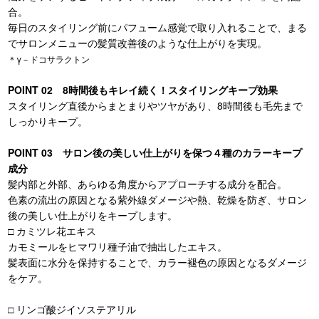
合。
毎日のスタイリング前にパフューム感覚で取り入れることで、まる
でサロンメニューの髪質改善後のような仕上がりを実現。
＊γ－ドコサラクトン
POINT 02 8時間後もキレイ続く！スタイリングキープ効果
スタイリング直後からまとまりやツヤがあり、8時間後も毛先まで
しっかりキープ。
POINT 03 サロン後の美しい仕上がりを保つ４種のカラーキープ
成分
髪内部と外部、あらゆる角度からアプローチする成分を配合。
色素の流出の原因となる紫外線ダメージや熱、乾燥を防ぎ、サロン
後の美しい仕上がりをキープします。
□ カミツレ花エキス
カモミールをヒマワリ種子油で抽出したエキス。
髪表面に水分を保持することで、カラー褪色の原因となるダメージ
をケア。
□ リンゴ酸ジイソステアリル