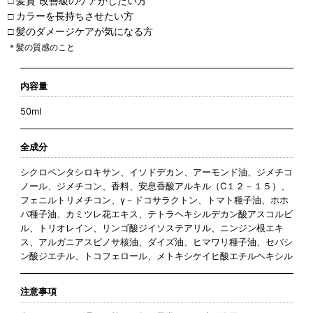
□ 髪質*改善級のケアがしたい方
□ カラーを長持ちさせたい方
□ 髪のダメージケアが気になる方
＊髪の質感のこと
内容量
50ml
全成分
シクロペンタシロキサン、イソドデカン、アーモンド油、ジメチコ
ノール、ジメチコン、香料、安息香酸アルキル（C１２－１５）、
フェニルトリメチコン、γ－ドコサラクトン、トマト種子油、ホホ
バ種子油、カミツレ花エキス、テトラヘキシルデカン酸アスコルビ
ル、トリオレイン、リンゴ酸ジイソステアリル、ニンジン根エキ
ス、アルガニアスピノサ核油、ダイズ油、ヒマワリ種子油、セバシ
ン酸ジエチル、トコフェロール、メトキシケイヒ酸エチルヘキシル
注意事項