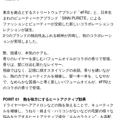
東京を拠点とするストリートウェアブランド「#FR2」と、日本生
まれのビューティーケアブランド「SINN PURETE」による
ファッションとビューティーが交錯した新しいコラボレーションコ
レクションが誕生。
2つのブランドの独自性あふれる精神が共鳴し、初のコラボレーシ
ョンが実現しました。
艶、指通り、本気のケアも。
香りのレイヤーを楽しむパフュームオイルがコラボの香りで登場。
香りは、髪に仕込む新たなレイヤー。
視線ではなく、記憶に残すスタイリングの余韻。香りを纏いなが
ら、熱の力でキューティクルを補修し、髪一本一本を、しなやか
で、なめらかな質感へと導く新しいパフュームオイルが、#FR2と
のコラボの香りで登場。
POINT 01 熱を味方にするヒートアクティブ効果
ドライヤーやヘアアイロンなどの熱を加えることで、キューティク
ルを補修し、うねり・絡まり・ハリコシがないなどの毛髪の様々な
悩みをケアするヒートアクティブ成分「エルカラクトン*」を高配