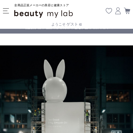
全商品正規メーカーの美容と健康ストア
ゲスト
ようこそ
様
無料
!
【重要】熊本地震の影響により遅延が生じております