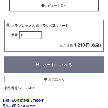
レビューを書く
クラプロックス 歯ブラシ CSスマート
数量
1,210
円 (税込)
販売価格
shopping_cart
カートにいれる
お気に入り
製品番号:
73327422
仕様毛の植立本数：7600本
毛先の直径：0.08mm