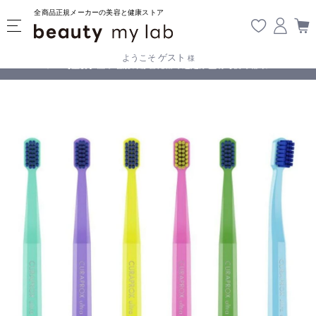
全商品正規メーカーの美容と健康ストア
ゲスト
ようこそ
様
無料
!
【重要】熊本地震の影響により遅延が生じております