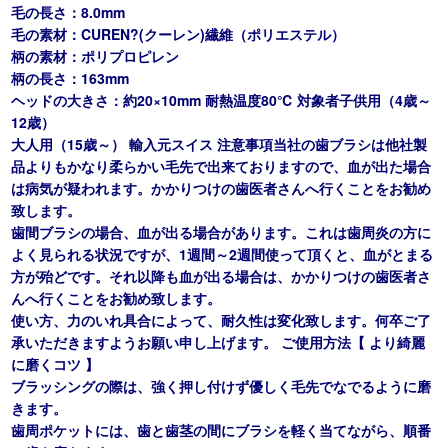
毛の長さ：8.0mm
毛の素材：CUREN?(クーレン)繊維（ポリエステル）
柄の素材：ポリプロピレン
柄の長さ：163mm
ヘッドの大きさ：約20×10mm 耐熱温度80℃ 対象者子供用（4歳～
12歳）
大人用（15歳～） 輸入元スイス 注意事項当社の歯ブラシは他社製
品よりもかなり柔らかい毛先で出来ておりますので、血が出た場合
は病気が疑われます。かかりつけの歯医者さんへ行くことをお勧め
致します。
歯間ブラシの場合、血が出る場合があります。これは歯周炎の方に
よく見られる状況ですが、1週間～2週間使って頂くと、血がとまる
方が殆どです。それ以降も血が出る場合は、かかりつけの歯医者さ
んへ行くことをお勧め致します。
使い方、力のいれ具合によって、耐久性は変化致します。何卒ご了
承いただきますようお願い申し上げます。 ご使用方法【 より綺麗
に磨くコツ 】
ブラッシングの際は、強く押し付けず優しく毛先でなでるように磨
きます。
歯周ポケットには、歯と歯茎の間にブラシを軽く当てながら、順番