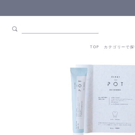
料
!
【重要】熊本地震の影響によりお届けに遅延が生じており
TOP
カテゴリーか
TOP
カテゴリーで探