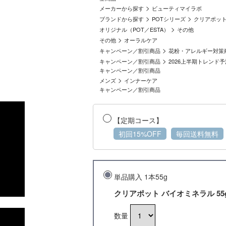
>
メーカーから探す
ビューティマイラボ
>
>
ブランドから探す
POTシリーズ
クリアポッ
>
オリジナル（POT／ESTA）
その他
>
その他
オーラルケア
>
キャンペーン／割引商品
花粉・アレルギー対策
>
キャンペーン／割引商品
2026上半期トレンド予
キャンペーン／割引商品
>
メンズ
インナーケア
キャンペーン／割引商品
【定期コース】
初回15%OFF
毎回送料無料
単品購入 1本55g
クリアポット バイオミネラル 55
数量