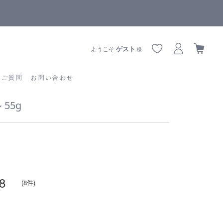
5,500円(税込)以上ご購入で
送料550円(税込)無料
!
あるご質問
お問い合わせ
ゲスト
ようこそ
様
るご質問
お問い合わせ
55g
8
(8件)