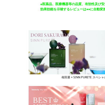
※医薬品、医療機器等の品質、有効性及び
効果効能を示唆するレビューは●●に自動変
桜田通 × SINN PURETE 