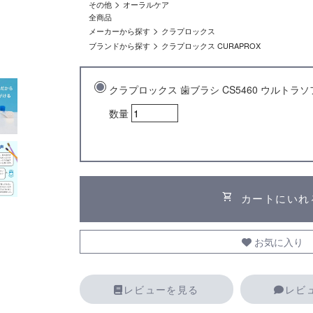
>
その他
オーラルケア
全商品
>
メーカーから探す
クラプロックス
>
ブランドから探す
クラプロックス CURAPROX
クラプロックス 歯ブラシ CS5460 ウルトラソ
数量
shopping_cart
カートにいれ
お気に入り
レビューを見る
レビ