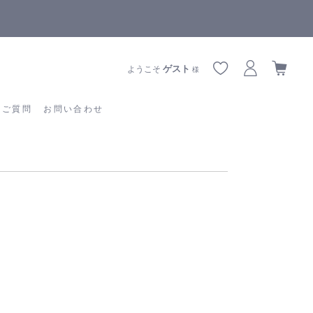
【重要】熊本地震の影響によりお届けに遅延が生じております
あるご質問
お問い合わせ
ゲスト
ようこそ
様
るご質問
お問い合わせ