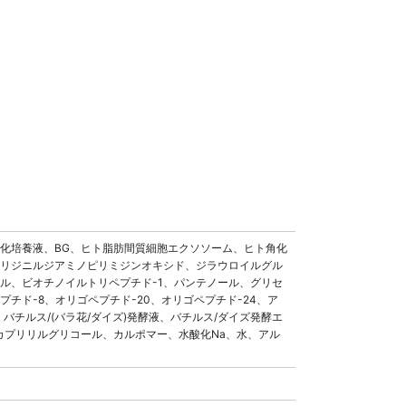
順化培養液、BG、ヒト脂肪間質細胞エクソソーム、ヒト角化
ピロリジニルジアミノピリミジンオキシド、ジラウロイルグル
ル、ビオチノイルトリペプチド-1、パンテノール、グリセ
チド-8、オリゴペプチド-20、オリゴペプチド-24、ア
チルス/(バラ花/ダイズ)発酵液、バチルス/ダイズ発酵エ
カプリリルグリコール、カルポマー、水酸化Na、水、アル