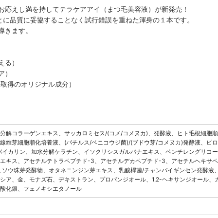
お応えし満を持してテラケアアイ（まつ毛美容液）が新発売！
もとに品質に妥協することなく試行錯誤を重ねた渾身の１本です。
導きます。
える）
ア）
特許取得のオリジナル成分）
分解コラーゲンエキス、サッカロミセス/(コメ/コメヌカ)、発酵液、ヒト毛根細胞
線維芽細胞順化培養液、(パチルス/ベニコウジ菌)/(ブドウ芽/コメヌカ)発酵液、
バイカリン、加水分解ケラチン、イソクリシスガルバナエキス、ペンチレングリコー
エキス、アセチルテトラペプチド-3、アセチルデカペプチド-3、アセチルヘキサペプ
ミソウ珠芽発酵物、オタネニンジン芽エキス、乳酸桿菌/チャンバイギンセン発酵液、バ
シア、金、モナズ石、デキストラン、プロパンジオール、1.2-ヘキサンジオール、
酸化銀、フェノキシエタノール