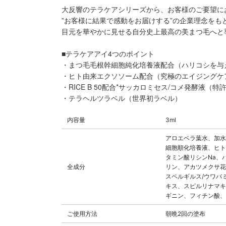
大反響のテラケアシリーズから、お客様のご要望に
”お客様に結果で感動をお届けする”の企業理念を
目元を華やかに見せる自分史上最高の美まつ毛へと
■テラケアアイ4つのポイント
・まつ毛毛根幹細胞純化培養液配合（ハリコシを与
・ヒト由来エクソソーム配合（究極のエイジングケ
・RICE B 50配合*サッカロミセス/コメ発酵液（
・テラヘルツラベル（世界初ラベル）
内容量
3ml
アロエベラ葉水、加水
細胞順化培養液、ヒト
タミン酸リシンNa、
全成分
リン、アカツメクサ花
スペルギルス/ウワバ
キス、スピルリナマキ
ギニン、フィチン酸、
ご使用方法
朝晩2回の塗布