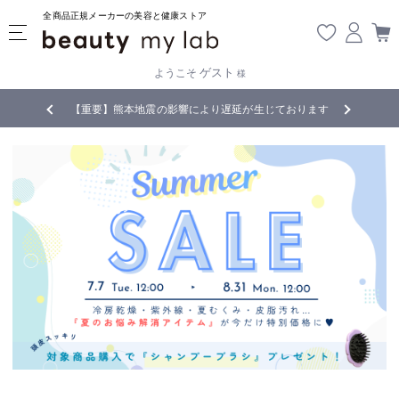
全商品正規メーカーの美容と健康ストア
ゲスト
ようこそ
様
無料
!
【重要】熊本地震の影響により遅延が生じております