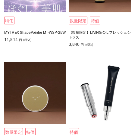
特価
数量限定
特価
MYTREX ShapePointer MT-WSP-25W
【数量限定】LIVING-OIL フレッシュシ
トラス
11,814
円
(税込
)
3,840
円
(税込
)
数量限定
特価
特価