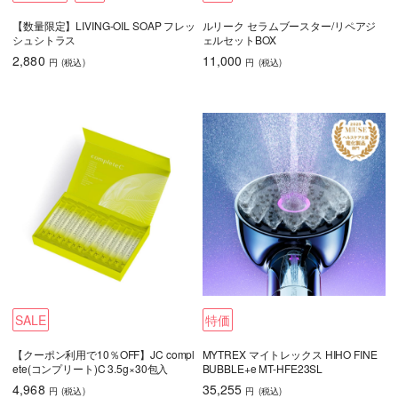
【数量限定】LIVING-OIL SOAP フレッ
ルリーク セラムブースター/リペアジ
シュシトラス
ェルセットBOX
2,880
11,000
円
(税込
)
円
(税込
)
SALE
特価
【クーポン利用で10％OFF】JC compl
MYTREX マイトレックス HIHO FINE
ete(コンプリート)C 3.5g×30包入
BUBBLE+e MT-HFE23SL
4,968
35,255
円
(税込
)
円
(税込
)