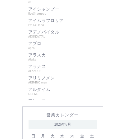
im
肌美和
アイシャンプー
グッドシング
Eye Shampoo
クラプロックス
アイムラフロリア
I'm La Floria
グランパーム
アデノバイタル
クレイツイオン
ADENOVITAL
アプロ
ケアネス
apro
ケラフェクト
アラスカ
サハラ・インターナショナルグル
Alaska
ープ
アラナス
ALANOUS
サントレッグ
アリミノメン
GMコーポレーション
ARIMINO men
アルタイム
season4
ULTIME
資生堂
アレース
シュワルツコフ
ARES
アロンザ
自由が丘クリニック
営業カレンダー
ALONZA
shu uemura
アンダーバープラス
2026年8月
underbar plus
シン ピュルテ
アンドウェイビー
日
月
火
水
木
金
土
ストレーニア