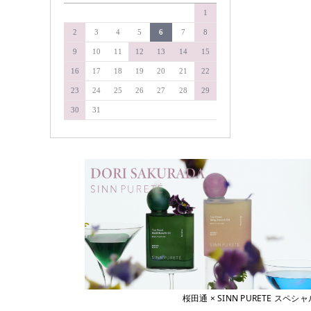
&WAVEY
1
soel
イエルネス
YELLNESS
タマリス
2
3
4
5
6
7
8
イロノワ
タングルティーザー
9
10
11
12
13
14
15
IRONOWA
ヴァリジョア
ダイソン
16
17
18
19
20
21
22
Varijoie
ディアテック
23
24
25
26
27
28
29
ウェーボ ジュカーラ
デミコスメティクス
Uevo Jouecara
30
31
ウルティア
デルマドール
URUTIER
NAKAGAWA
エアンス
EANS
中野製薬
エイジア
NAKAMA-Lab
agea
ナプラ
エヴィ
Evi
pad
エクスフリーク
ピアセラボ
XFLEEK
エコウイン
b-ex
ECOUIN
美心舎
エスタブリッシュ
ビーファースト
ESTABLISHED
桜田通 × SINN PURETE 
エスハートエス
Bフロンティア
S・HEART・S