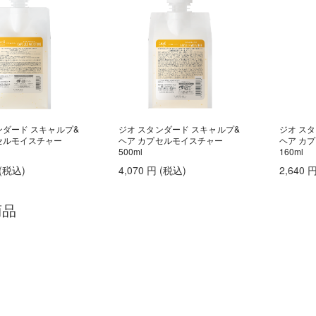
頭皮が脂っぽい
フケ・かゆみ
ンダード スキャルプ&
ジオ スタンダード スキャルプ&
ジオ ス
セルモイスチャー
ヘア カプセルモイスチャー
ヘア カ
500ml
160ml
(税込
)
4,070
円
(税込
)
2,640
頭皮が脂っぽい
フケ・かゆみ
商品
頭皮が脂っぽい
フケ・かゆみ