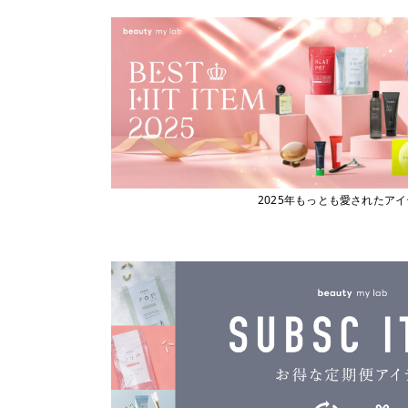
ビューティーマイラボ
エックストリートメント
X TREATMENT
フィヨーレコスメティクス
エナディア
フェスティノ
ENADEA
Fork
エポ
epo
ブライト
エムビーエフエフ
フローリストジャパン
MBFF
エルジューダ
ホーユー
Elujuda
ボジコ
エレクトロン
2025年もっとも愛されたア
ELECTRON
ボズレー
オースキンアンドヘア
マイトレックス
O SKIN ＆ HAIR
マイクロバブル・ジャパン
オーバイトーリ
OW BYE TORI
マデナ
オベリクス
ミルボン
OVERics
オルディーブシーディル
ムーンパンツ
ORDEVE Seadil
Mellia
オルビス
MediProduct
ORBIS
カドー
mous.
cado