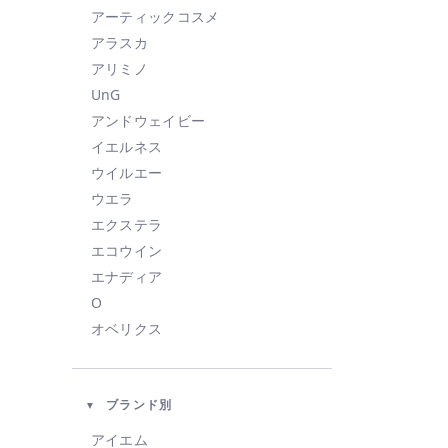
アーティックコスメ
アラスカ
アリミノ
UnG
アンドウェイビー
イエルネス
ウイルエー
ウエラ
エクステラ
エコウイン
エナディア
O
オベリクス
オルビス
カドー
ブランド別
KAHI
KINUJO
アイエム