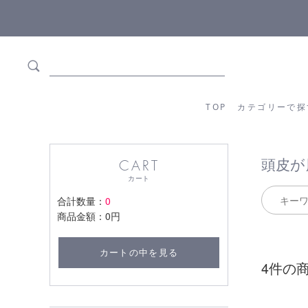
5,500円(税込)以上ご購入で
送料550円(税込)無料
!
TOP
カテゴリーか
TOP
カテゴリーで探
頭皮が
CART
カート
合計数量：
0
商品金額：
0円
カートの中を見る
4件の