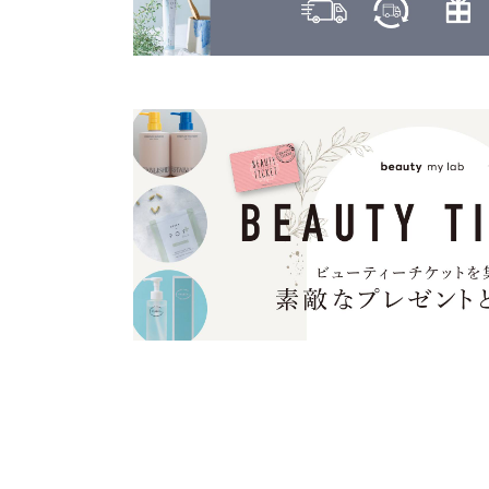
ヤーマン
カヒ
KAHI
ユーグレナ
カラーガジェット
LILAY
COLOR GADGET
LISARCH
キヌージョ
KINUJO
ルベル
キャラバン
RETOUCH
CARAVAN
クオルシア
LOWBAL
QUALUCIA
ロレアル
グッバイイエロー/オレンジ
GOODBYE YELLOW ＆ GOODBYE ORANGE
クフラ
qufra
クラプロックス
CURAPROX
グランドリンケージ
GRANDLINKAGE
グランパーム
GRAN PARMU
クレイエステ
CLAY ESTHE
クレイツ
CREATEs