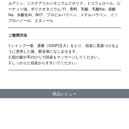
ルアミン、ジステアリルジモニウムクロリド、トコフェロール、ピ
ーナッツ油、ポリクオタニウム-11、香料、乳酸、乳酸Na、炭酸
Na、水酸化AI、BHT、プロピルパラベン、メチルパラベン、イソ
プロパノール、エタノール
ご使用方法
1.シャンプー後、適量（500円玉大）をとり、頭皮に直接つけるよ
うに塗布した後、髪全体になじませます。
2.指の腹や手のひらで頭皮をマッサージしてください。
3.しっかりと頭皮からすすいでください。
商品レビュー