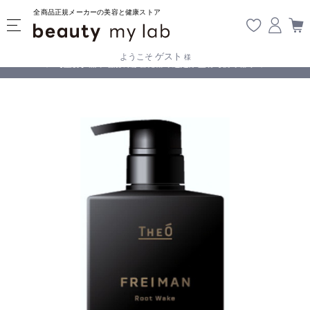
全商品正規メーカーの美容と健康ストア
ゲスト
ようこそ
様
無料
!
【重要】熊本地震の影響により遅延が生じております