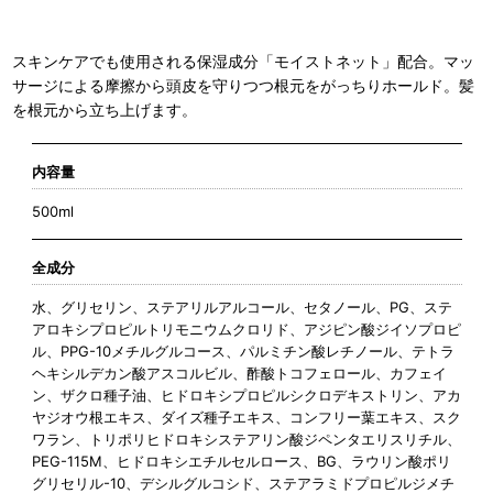
スキンケアでも使用される保湿成分「モイストネット」配合。マッ
サージによる摩擦から頭皮を守りつつ根元をがっちりホールド。髪
を根元から立ち上げます。
内容量
500ml
全成分
水、グリセリン、ステアリルアルコール、セタノール、PG、ステ
アロキシプロピルトリモニウムクロリド、アジピン酸ジイソプロピ
ル、PPG-10メチルグルコース、パルミチン酸レチノール、テトラ
ヘキシルデカン酸アスコルビル、酢酸トコフェロール、カフェイ
ン、ザクロ種子油、ヒドロキシプロピルシクロデキストリン、アカ
ヤジオウ根エキス、ダイズ種子エキス、コンフリー葉エキス、スク
ワラン、トリポリヒドロキシステアリン酸ジペンタエリスリチル、
PEG-115M、ヒドロキシエチルセルロース、BG、ラウリン酸ポリ
グリセリル-10、デシルグルコシド、ステアラミドプロピルジメチ