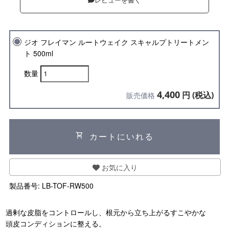
レビューを書く
ジオ フレイマン ルートウェイク スキャルプトリートメン
ト 500ml
数量
4,400
円 (税込)
販売価格
shopping_cart
カートにいれる
お気に入り
製品番号:
LB-TOF-RW500
過剰な皮脂をコントロールし、根元から立ち上がるすこやかな
頭皮コンディションに整える。