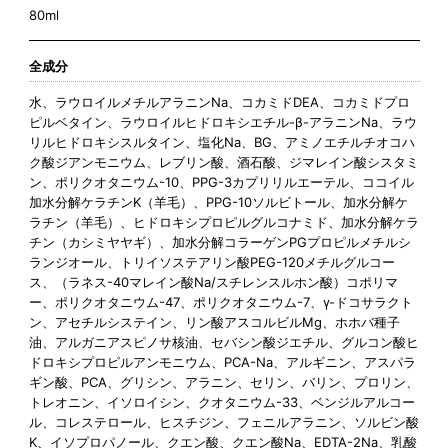
80ml
全成分
水、ラウロイルメチルアラニンNa、コカミドDEA、コカミドプロ
ピルベタイン、ラウロイルヒドロキシエチル-β-アラニンNa、ラウ
リルヒドロキシスルタイン、塩化Na、BG、アミノエチルチオコハ
ク酸ジアンモニウム、レブリン酸、酒石酸、ジマレイン酸シスタミ
ン、ポリクオタニウム-10、PPG-3カプリリルエーテル、ココイル
加水分解ケラチンK（羊毛）、PPG-10ソルビトール、加水分解ケ
ラチン（羊毛）、ヒドロキシプロピルグルコナミド、加水分解ケラ
チン（カシミヤヤギ）、加水分解コラーゲンPGプロピルメチルシ
ランジオール、トリイソステアリン酸PEG-120メチルグルコー
ス、（ラネス-40マレイン酸Na/スチレンスルホン酸）コポリマ
ー、ポリクオタニウム-47、ポリクオタニウム-7、γ-ドコサラクト
ン、アセチルシステイン、リン酸アスコルビルMg、ホホバ種子
油、アルガニアスピノサ核油、セバシン酸ジエチル、グルコン酸ヒ
ドロキシプロピルアンモニウム、PCA-Na、アルギニン、アスパラ
ギン酸、PCA、グリシン、アラニン、セリン、バリン、プロリン、
トレオニン、イソロイシン、クオタニウム-33、ベンジルアルコー
ル、コレステロール、ヒスチジン、フェニルアラニン、ソルビン酸
K、イソプロパノール、クエン酸、クエン酸Na、EDTA-2Na、乳酸