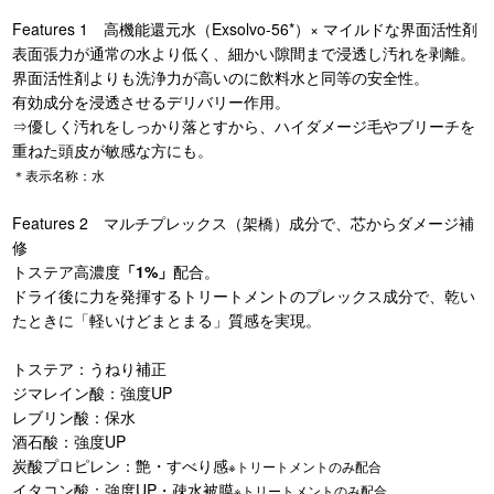
Features 1 高機能還元水（Exsolvo-56*）× マイルドな界面活性剤
表面張力が通常の水より低く、細かい隙間まで浸透し汚れを剥離。
界面活性剤よりも洗浄力が高いのに飲料水と同等の安全性。
有効成分を浸透させるデリバリー作用。
⇒優しく汚れをしっかり落とすから、ハイダメージ毛やブリーチを
重ねた頭皮が敏感な方にも。
＊表示名称：水
Features 2 マルチプレックス（架橋）成分で、芯からダメージ補
修
トステア高濃度
「1%」
配合。
ドライ後に力を発揮するトリートメントのプレックス成分で、乾い
たときに「軽いけどまとまる」質感を実現。
トステア：うねり補正
ジマレイン酸：強度UP
レブリン酸：保水
酒石酸：強度UP
炭酸プロピレン：艶・すべり感
※トリートメントのみ配合
イタコン酸：強度UP・疎水被膜
※トリートメントのみ配合