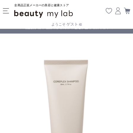
全商品正規メーカーの美容と健康ストア
ゲスト
ようこそ
様
無料
!
【重要】熊本地震の影響により遅延が生じております