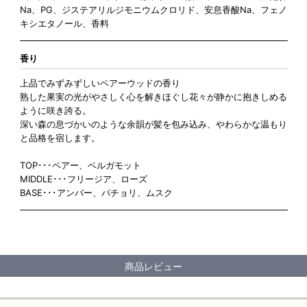
Na、PG、ジステアリルジモニウムクロリド、安息香酸Na、フェノ
キシエタノール、香料
香り
上品でみずみずしいペアーウッドの香り
熟した果実の光がやさしく心を解きほぐし花々が静かに抱きしめる
ように咲き誇る。
深い森の息づかいのような余韻が髪を包み込み、やわらかな温もり
と品格を宿します。
TOP･･･ペアー、ベルガモット
MIDDLE･･･フリージア、ローズ
BASE･･･アンバー、パチョリ、ムスク
商品レビュー