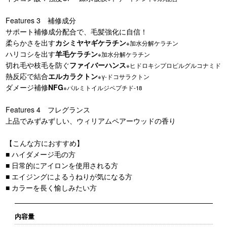
Features 3 補修成分
サポート補修成分配合で、毛髪強化に自信！
柔らかさを出す
カシミヤヤギケラチン
※加水分解ケラチン
ハリコシを出す
羊毛ケラチン
※加水分解ケラチン
切れ毛や枝毛を防ぐ
ファイバーハンス
※ヒドロキシプロピルグルコナミド
熱反応で結合
エルカラクトン
※γ-ドコサラクトン
ダメージ補修
NFG
※パルミトイルジペプチド-18
Features 4 フレグランス
上品でみずみずしい、ウィリアムペアーウッドの香り
【こんな方におすすめ】
■ ハイダメージ毛の方
■ 日常的にアイロンを使用される方
■ エイジングによるうねりが気になる方
■ カラーを長く愉しみたい方
内容量