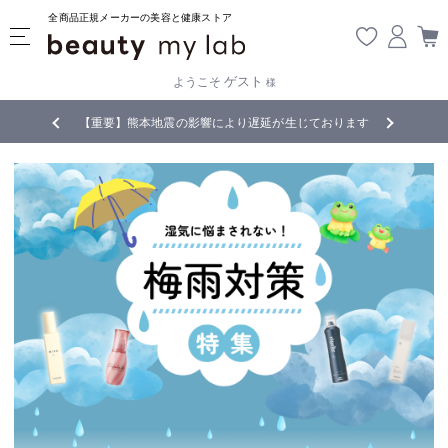
全商品正規メーカーの美容と健康ストア
ゲスト
ようこそ
様
無料
!
【重要】熊本地震の影響により遅延が生じております