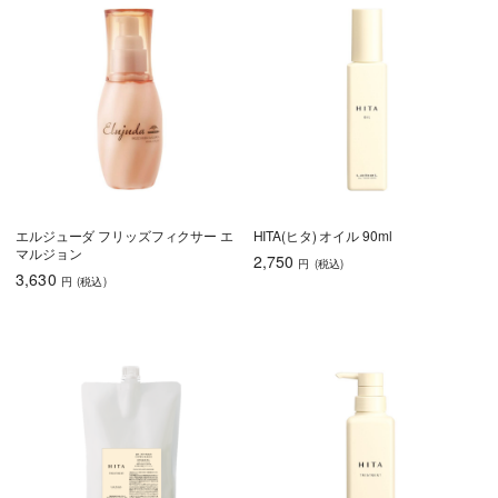
エルジューダ フリッズフィクサー エ
HITA(ヒタ) オイル 90ml
マルジョン
2,750
円
(税込
)
3,630
円
(税込
)