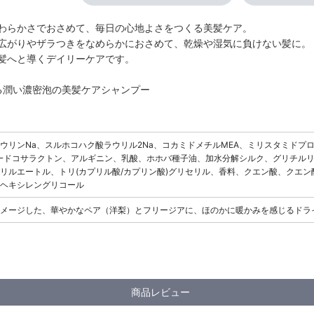
わらかさでおさめて、毎日の心地よさをつくる美髪ケア。
広がりやザラつきをなめらかにおさめて、乾燥や湿気に負けない髪に。
髪へと導くデイリーケアです。
る潤い濃密泡の美髪ケアシャンプー
ウリンNa、スルホコハク酸ラウリル2Na、コカミドメチルMEA、ミリスタミドプ
γｰドコサラクトン、アルギニン、乳酸、ホホバ種子油、加水分解シルク、グリチルリ
カプリリルエートル、トリ(カプリル酸/カプリン酸)グリセリル、香料、クエン酸、クエ
ヘキシレングリコール
メージした、華やかなペア（洋梨）とフリージアに、ほのかに暖かみを感じるドラ
商品レビュー