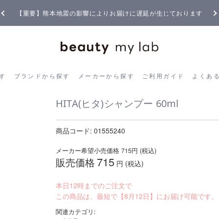
【重要】熊本地震の影響によりお届けに遅延が生じております
ら探す
ブランドから探す
メーカーから探す
ご利用ガイド
よく
す
ブランドから探す
メーカーから探す
ご利用ガイド
よくあ
HITA(ヒタ)シャンプー 60ml
商品コード:
01555240
メーカー希望小売価格
715
円 (税込)
715
販売価格
円 (税込)
本日12時までのご注文で
この商品は、最短で【8月12日】にお届け可能です。
関連カテゴリ: