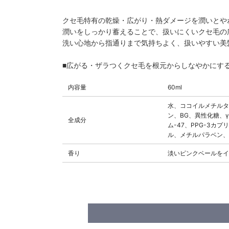
クセ毛特有の乾燥・広がり・熱ダメージを潤いとや
潤いをしっかり蓄えることで、扱いにくいクセ毛の
洗い心地から指通りまで気持ちよく、扱いやすい美
■広がる・ザラつくクセ毛を根元からしなやかにす
内容量
60ml
水、ココイルメチルタ
ン、BG、異性化糖、
全成分
ム-47、PPG-3
ル、メチルパラベン、
香り
淡いピンクベールをイ