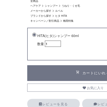
全商品
>
>
ヘアケア
シャンプー
うねり・くせ毛
>
メーカーから探す
ルベル
>
ブランドから探す
ヒタ HITA
>
キャンペーン／割引商品
梅雨特集
HITA(ヒタ)シャンプー 60ml
数量
shopping_cart
カートにいれ
お気に入り
レビューを見る
レビ