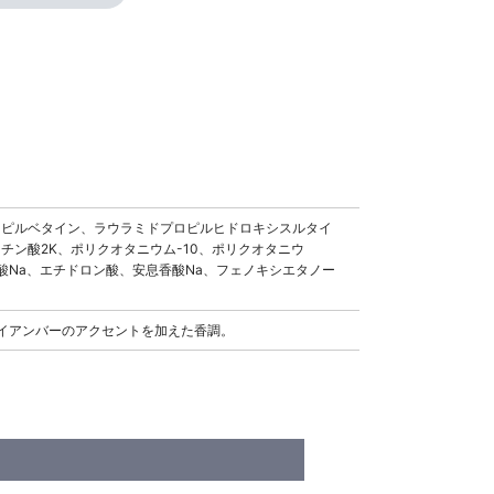
ロピルベタイン、ラウラミドプロピルヒドロキシスルタイ
チン酸2K、ポリクオタニウム-10、ポリクオタニウ
ン酸Na、エチドロン酸、安息香酸Na、フェノキシエタノー
イアンバーのアクセントを加えた香調。