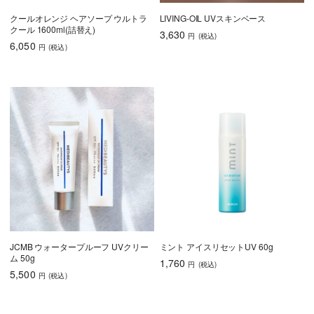
クールオレンジ ヘアソープ ウルトラ
LIVING-OIL UVスキンベース
クール 1600ml(詰替え)
3,630
円
(税込
)
6,050
円
(税込
)
JCMB ウォータープルーフ UVクリー
ミント アイスリセットUV 60g
ム 50g
1,760
円
(税込
)
5,500
円
(税込
)