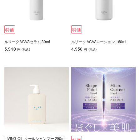
特価
特価
ルリーク VCVAセラム 30ml
ルリーク VCVAローション 160ml
5,940
4,950
円
(税込
)
円
(税込
)
LIVING-OIL クールシャンプー 290mL
特価