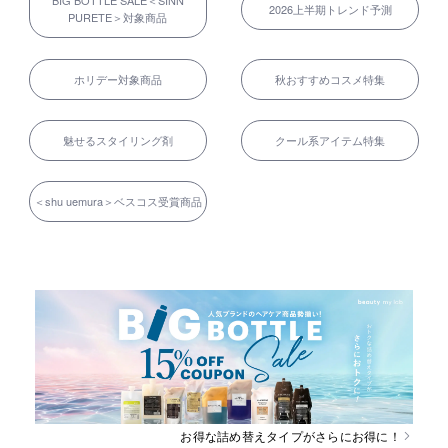
BIG BOTTLE SALE＜SINN
2026上半期トレンド予測
PURETE＞対象商品
ホリデー対象商品
秋おすすめコスメ特集
魅せるスタイリング剤
クール系アイテム特集
＜shu uemura＞ベスコス受賞商品
お得な詰め替えタイプがさらにお得に！