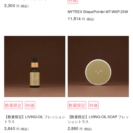
3,300
円
(税込
)
MYTREX ShapePointer MT-WSP-25W
11,814
円
(税込
)
数量限定
特価
数量限定
特価
【数量限定】LIVING-OIL フレッシュシ
【数量限定】LIVING-OIL SOAP フレッ
トラス
シュシトラス
3,840
2,880
円
(税込
)
円
(税込
)