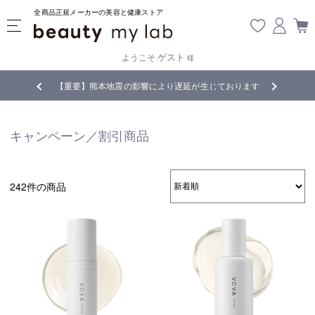
全商品正規メーカーの美容と健康ストア
ゲスト
ようこそ
様
じております
全商品正規メーカー流通商品
5,
キャンペーン／割引商品
242件の商品