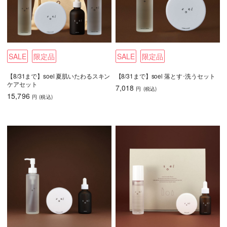
ル
フェイスマスク
オールインワン
セット
SALE
限定品
SALE
限定品
【8/31まで】soel 夏肌いたわるスキン
【8/31まで】soel 落とす･洗うセット
ケアセット
7,018
円
(税込
)
15,796
円
(税込
)
フェイス
アイ
リップ
ブラシ・ツール