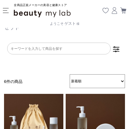
全商品正規メーカーの美容と健康ストア
ゲスト
ようこそ
様
セット
6件の商品
クレンジング
洗顔料
拭き取り化粧水
ブースター・導
化粧水
美容液・オイル
入液
乳液
クリーム・ジェ
リップケア