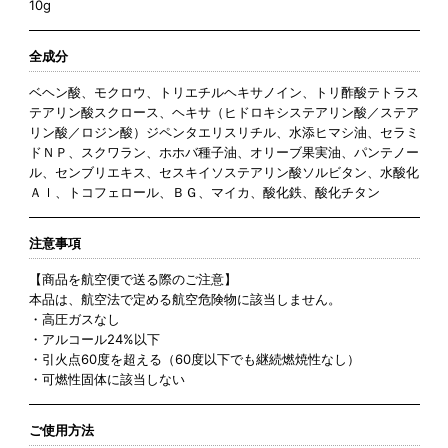
10g
全成分
ベヘン酸、モクロウ、トリエチルヘキサノイン、トリ酢酸テトラス
テアリン酸スクロース、ヘキサ（ヒドロキシステアリン酸／ステア
リン酸／ロジン酸）ジペンタエリスリチル、水添ヒマシ油、セラミ
ドＮＰ、スクワラン、ホホバ種子油、オリーブ果実油、パンテノー
ル、センブリエキス、セスキイソステアリン酸ソルビタン、水酸化
Ａｌ、トコフェロール、ＢＧ、マイカ、酸化鉄、酸化チタン
注意事項
【商品を航空便で送る際のご注意】
本品は、航空法で定める航空危険物に該当しません。
・高圧ガスなし
・アルコール24%以下
・引火点60度を超える（60度以下でも継続燃焼性なし）
・可燃性固体に該当しない
ご使用方法