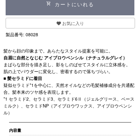
shopping_cart
カートにいれる
お気に入り
製品番号:
08028
髪から顔の印象まで。あらたなスタイル提案を可能に。
自眉に自然となじむ アイブロウペンシル（ナチュラルグレイ）
まばらな部分を描き足し、影をしのばせてスタイルに立体感を。
肌の上でパウダーに変化し、密着するので落ちづらい。
■ 髪セラミドに着目
疑似セラミド*1を中心に、天然オイルなどの毛髪補修成分を共通配
合。髪本来のツヤ感を表現します。
*1 セラミド2、セラミド3、セラミド6Ⅱ（ジェルグリース、ベース
ミルク）、セラミドNP（アイブロウワックス、アイブロウペンシ
ル）
内容量