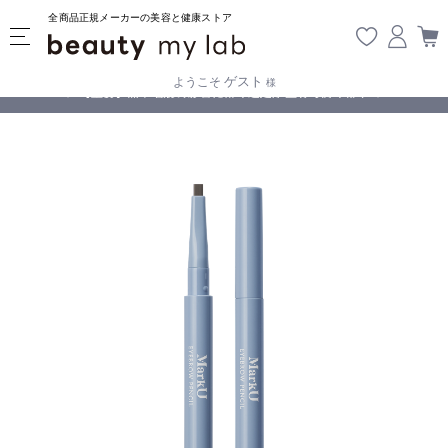
全商品正規メーカーの美容と健康ストア
ゲスト
ようこそ
様
無料
!
【重要】熊本地震の影響により遅延が生じております