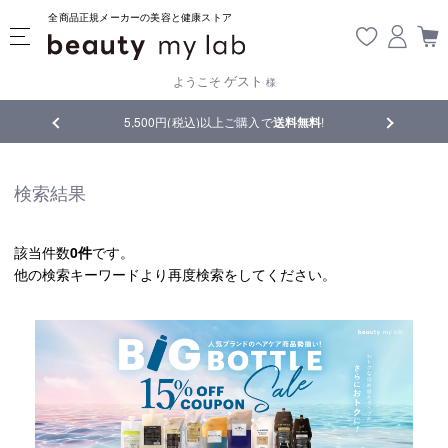
全商品正規メーカーの美容と健康ストア
ゲスト
ようこそ
様
5,500円(税込)以上ご購入で
送料無料
!
【重要】熊本地震の影響
検索結果
該当件数
0件
です。
他の検索キーワードより再度検索をしてください。