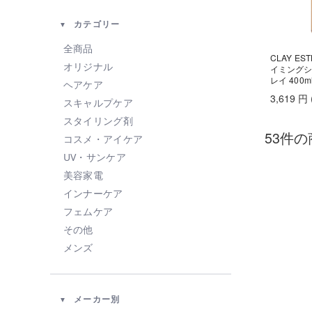
カテゴリー
全商品
CLAY E
オリジナル
イミングシ
レイ 400m
ヘアケア
3,619
円
スキャルプケア
スタイリング剤
53件の
コスメ・アイケア
UV・サンケア
美容家電
インナーケア
フェムケア
その他
メンズ
メーカー別