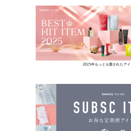
ビューティーマイラボ
エックストリートメント
X TREATMENT
フィヨーレコスメティクス
エナディア
フェスティノ
ENADEA
Fork
エポ
epo
ブライト
エムビーエフエフ
フローリストジャパン
MBFF
エルジューダ
ホーユー
Elujuda
ボジコ
エレクトロン
2025年もっとも愛されたア
ELECTRON
ボズレー
オースキンアンドヘア
マイトレックス
O SKIN ＆ HAIR
マイクロバブル・ジャパン
オーバイトーリ
OW BYE TORI
マデナ
オベリクス
ミルボン
OVERics
オルディーブシーディル
ムーンパンツ
ORDEVE Seadil
Mellia
オルビス
MediProduct
ORBIS
カドー
mous.
cado