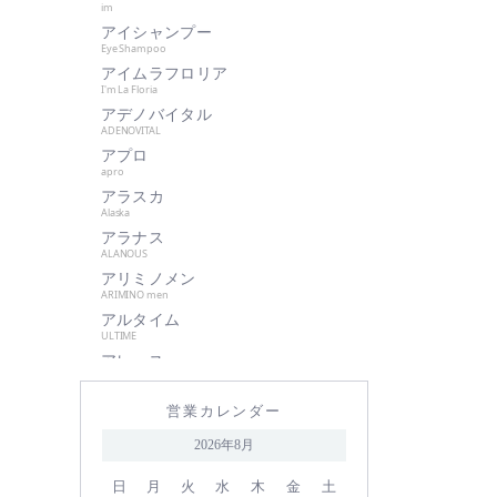
im
肌美和
アイシャンプー
グッドシング
Eye Shampoo
クラプロックス
アイムラフロリア
I'm La Floria
グランパーム
アデノバイタル
クレイツイオン
ADENOVITAL
アプロ
ケアネス
apro
ケラフェクト
アラスカ
サハラ・インターナショナルグル
Alaska
ープ
アラナス
ALANOUS
サントレッグ
アリミノメン
GMコーポレーション
ARIMINO men
アルタイム
season4
ULTIME
資生堂
アレース
シュワルツコフ
ARES
アロンザ
自由が丘クリニック
営業カレンダー
ALONZA
shu uemura
アンダーバープラス
2026年8月
underbar plus
シン ピュルテ
アンドウェイビー
日
月
火
水
木
金
土
ストレーニア