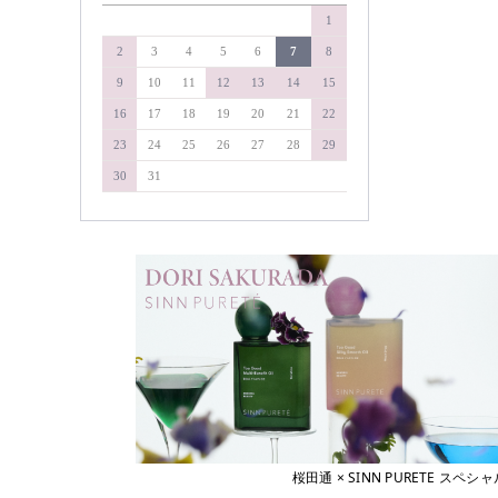
&WAVEY
1
soel
イエルネス
YELLNESS
タマリス
2
3
4
5
6
7
8
イロノワ
タングルティーザー
9
10
11
12
13
14
15
IRONOWA
ヴァリジョア
ダイソン
16
17
18
19
20
21
22
Varijoie
ディアテック
23
24
25
26
27
28
29
ウェーボ ジュカーラ
デミコスメティクス
Uevo Jouecara
30
31
ウルティア
デルマドール
URUTIER
NAKAGAWA
エアンス
EANS
中野製薬
エイジア
NAKAMA-Lab
agea
ナプラ
エヴィ
Evi
pad
エクスフリーク
ピアセラボ
XFLEEK
エコウイン
b-ex
ECOUIN
美心舎
エスタブリッシュ
ビーファースト
ESTABLISHED
桜田通 × SINN PURETE 
エスハートエス
Bフロンティア
S・HEART・S