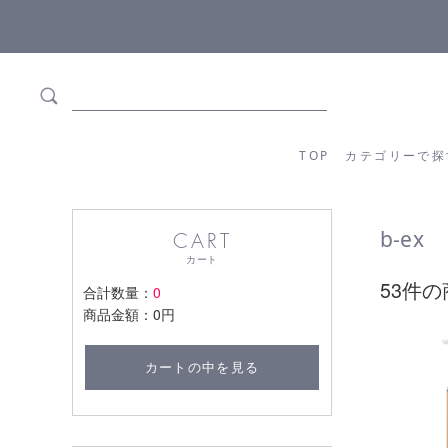
5,500円(税込)以上ご購入で
送料550円(税込)無
TOP
カテゴリーか
TOP
カテゴリーで探
b-ex
CART
カート
53件の
合計数量：
0
商品金額：
0円
カートの中を見る