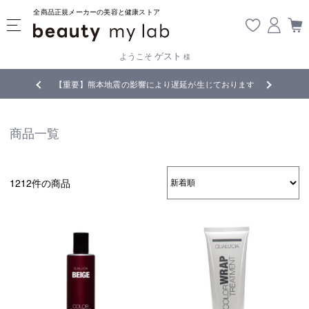
全商品正規メーカーの美容と健康ストア
ゲスト
ようこそ
様
【重要】熊本地震の影響により遅延が生じております
全商品正規
商品一覧
1212件の商品