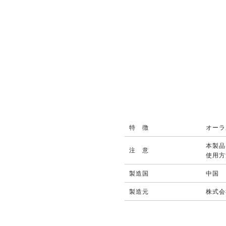
特 徴
オーラ
本製品
注 意
使用方
製造国
中国
製造元
株式会