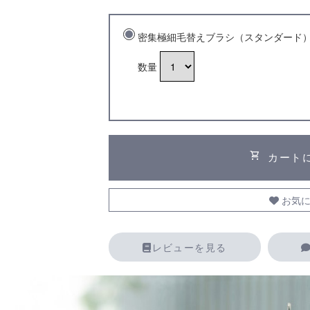
密集極細毛替えブラシ（スタンダード
数量
shopping_cart
カート
お気に
レビューを見る