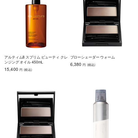
アルティム8 スブリム ビューティ クレ
ブローシェーダー ウォーム
ンジング オイル 450mL
6,380
円
(税込
)
15,400
円
(税込
)