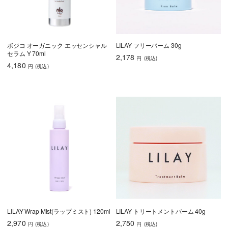
ボジコ オーガニック エッセンシャル
LILAY フリーバーム 30g
セラム Y 70ml
2,178
円
(税込
)
4,180
円
(税込
)
LILAY Wrap Mist(ラップミスト) 120ml
LILAY トリートメントバーム 40g
2,970
2,750
円
(税込
)
円
(税込
)