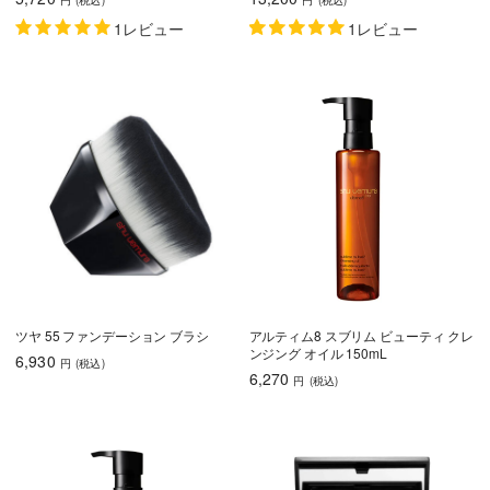
円
(税込
)
円
(税込
)
1レビュー
1レビュー
ツヤ 55 ファンデーション ブラシ
アルティム8 スブリム ビューティ クレ
ンジング オイル 150mL
6,930
円
(税込
)
6,270
円
(税込
)