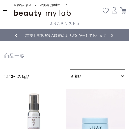
全商品正規メーカーの美容と健康ストア
ゲスト
ようこそ
様
じております
全商品正規メーカー流通商品
5,
商品一覧
1213件の商品