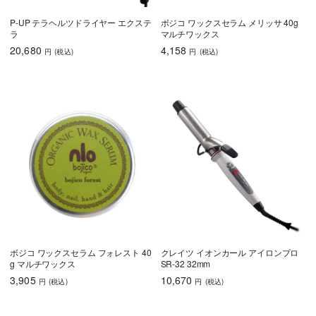
P-UP テラヘルツドライヤー エクステ
ボジコ ワックスセラム メリッサ 40g
ラ
マルチワックス
20,680
4,158
円
(税込
)
円
(税込
)
ボジコ ワックスセラム フォレスト 40
クレイツ イオンカール アイロンプロ
g マルチワックス
SR-32 32mm
3,905
10,670
円
(税込
)
円
(税込
)