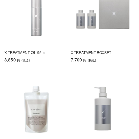
X TREATMENT OIL 95ml
X TREATMENT BOXSET
3,850
7,700
円
(税込
)
円
(税込
)