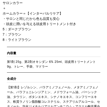
サロンカラー
＋
ホームカラー＝【インターバルリケア】
・サロンと同じだから色も品質も安心
・頭皮に潤いを与える頭皮用トリートメント付き
5：ダークブラウン
7：ブラウン
8：ライトブラウン
内容量
第1剤 25g、第2剤オキシダン 6% 25ml、頭皮用トリートメント
9g、トレー、手袋、マドラー
全成分
【第1剤】レゾルシン、バラアミノフェノール、メタアミノフェノ
ール、バラフェニレンジアミン、メドウフォーム油、パーシック
油、タウリン、ボタンエキス、シナノキエキス、コンフリーエキ
ス、軟質ラノリン脂肪酸コレステリル、ステアリルアルコール、セ
タノール、塩化ジメチルジアリルアンモニウム・アクリル酸共重合