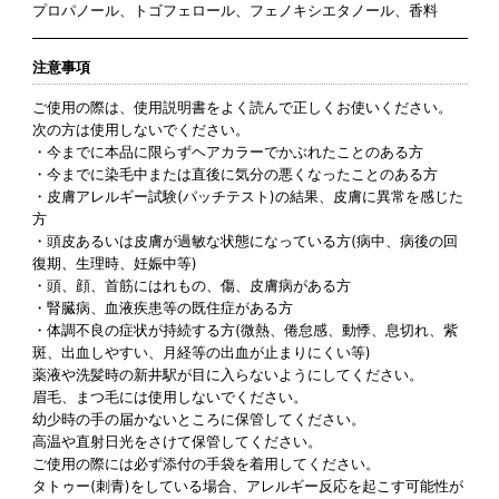
プロパノール、トゴフェロール、フェノキシエタノール、香料
注意事項
ご使用の際は、使用説明書をよく読んで正しくお使いください。
次の方は使用しないでください。
・今までに本品に限らずヘアカラーでかぶれたことのある方
・今までに染毛中または直後に気分の悪くなったことのある方
・皮膚アレルギー試験(パッチテスト)の結果、皮膚に異常を感じた
方
・頭皮あるいは皮膚が過敏な状態になっている方(病中、病後の回
復期、生理時、妊娠中等)
・頭、顔、首筋にはれもの、傷、皮膚病がある方
・腎臓病、血液疾患等の既住症がある方
・体調不良の症状が持続する方(微熱、倦怠感、動悸、息切れ、紫
斑、出血しやすい、月経等の出血が止まりにくい等)
薬液や洗髪時の新井駅が目に入らないようにしてください。
眉毛、まつ毛には使用しないでください。
幼少時の手の届かないところに保管してください。
高温や直射日光をさけて保管してください。
ご使用の際には必ず添付の手袋を着用してください。
タトゥー(刺青)をしている場合、アレルギー反応を起こす可能性が