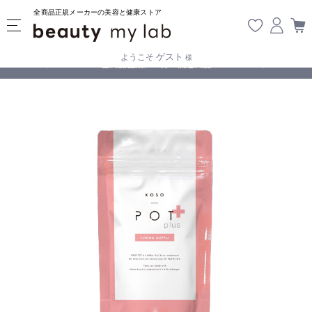
全商品正規メーカーの美容と健康ストア
ゲスト
ようこそ
様
じております
全商品正規メーカー流通商品
5,